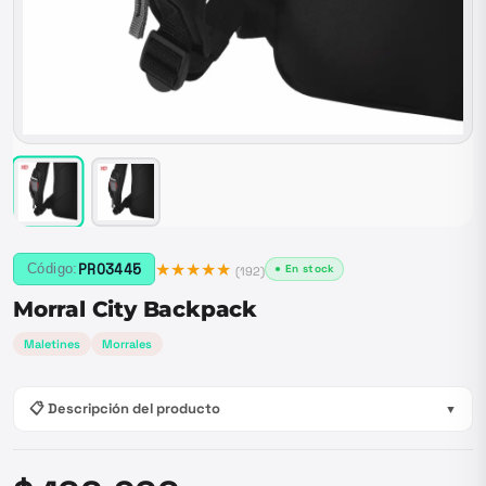
★★★★★
PRO3445
Código:
● En stock
(
192
)
Morral City Backpack
Maletines
Morrales
📋 Descripción del producto
▼