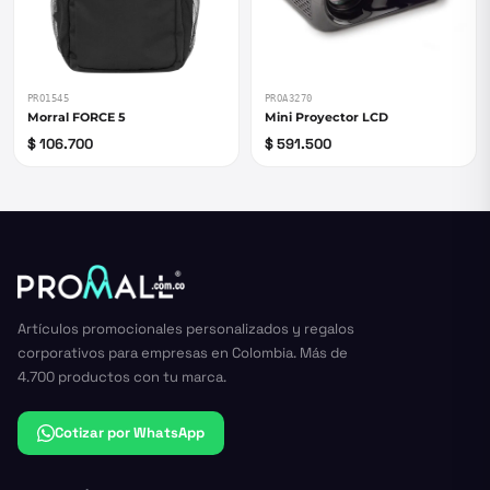
PRO1545
PROA3270
Morral FORCE 5
Mini Proyector LCD
$ 106.700
$ 591.500
Artículos promocionales personalizados y regalos
corporativos para empresas en Colombia. Más de
4.700 productos con tu marca.
Cotizar por WhatsApp