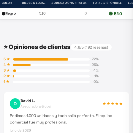
COLOR
BODEGA LOCAL
BODEGA ZONA FRANCA
TOTAL DISPONIBLE
LL
Negro
510
0
🟢
510
⭐ Opiniones de clientes
4.6
/5 (
192
reseñas)
5
★
72
%
4
★
23
%
3
★
4
%
2
★
1
%
1
★
0
%
David L.
D
★★★★★
Aseguradora Global
Pedimos 1.000 unidades y todo salió perfecto. El equipo
comercial fue muy profesional.
julio de 2026