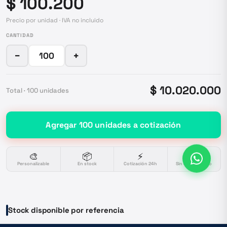
$ 100.200
Precio por unidad · IVA no incluido
CANTIDAD
−
+
$ 10.020.000
Total ·
100
unidades
Agregar
100
unidades
a cotización
🎨
📦
⚡
🔒
Personalizable
En stock
Cotización 24h
Sin compromiso
Stock disponible por referencia