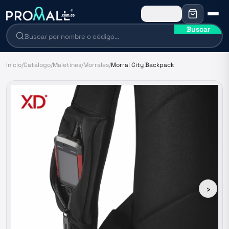
Buscar
Inicio
/
Catálogo
/
Maletines
/
Morrales
/
Morral City Backpack
›