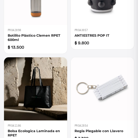
PROA2898
PROA3057
Botilito Plástico Clemen RPET
ANTIESTRES POP IT
600ml
$ 9.800
$ 13.500
PROA1186
PROA2854
Bolsa Ecologica Laminada en
Regla Plegable con Llavero
RPET