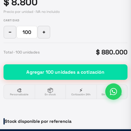
$ 8.800
Precio por unidad · IVA no incluido
CANTIDAD
−
+
$ 880.000
Total ·
100
unidades
Agregar
100
unidades
a cotización
🎨
📦
⚡
🔒
Personalizable
En stock
Cotización 24h
Sin compromiso
Stock disponible por referencia