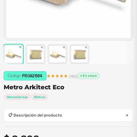
★★★★★
PROA2564
Código:
● En stock
(
180
)
Metro Arkitect Eco
Herramientas
Metros
📋 Descripción del producto
▼