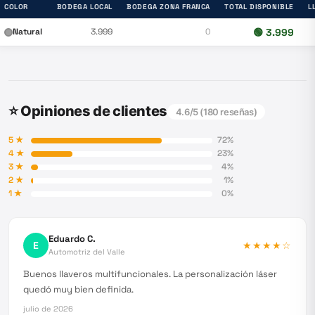
COLOR
BODEGA LOCAL
BODEGA ZONA FRANCA
TOTAL DISPONIBLE
L
Natural
3.999
0
🟢
3.999
⭐ Opiniones de clientes
4.6
/5 (
180
reseñas)
5
★
72
%
4
★
23
%
3
★
4
%
2
★
1
%
1
★
0
%
Eduardo C.
E
★★★★
☆
Automotriz del Valle
Buenos llaveros multifuncionales. La personalización láser
quedó muy bien definida.
julio de 2026