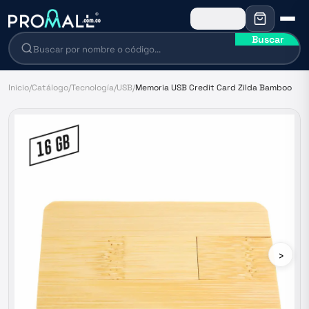
Buscar
Inicio
/
Catálogo
/
Tecnología
/
USB
/
Memoria USB Credit Card Zilda Bamboo
›