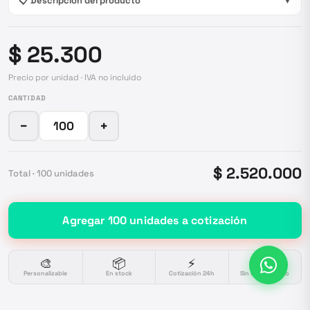
📋 Descripción del producto
▼
$ 25.300
Precio por unidad · IVA no incluido
CANTIDAD
−
+
$ 2.520.000
Total ·
100
unidades
Agregar
100
unidades
a cotización
🎨
📦
⚡
🔒
Personalizable
En stock
Cotización 24h
Sin compromiso