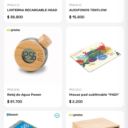
PROA3121
PROA3253
LINTERNA RECARGABLE HEAD
AUDIFONOS TEKFLOW
$ 36.800
$ 15.600
PROA2694
PROC2011
Reloj de Agua Power
Mouse pad sublimable "PADI"
$ 61.700
$ 2.200