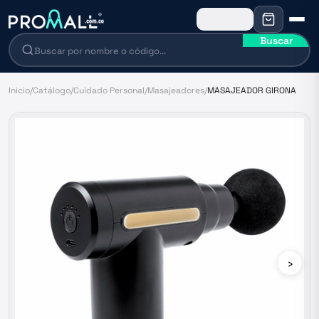
Buscar
Inicio
/
Catálogo
/
Cuidado Personal
/
Masajeadores
/
MASAJEADOR GIRONA
›