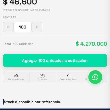
$ 46.600
Precio por unidad · IVA no incluido
CANTIDAD
−
+
$ 4.270.000
Total ·
100
unidades
Agregar
100
unidades
a cotización
🎨
📦
⚡
🔒
Personalizable
En stock
Cotización 24h
Sin compromiso
Stock disponible por referencia