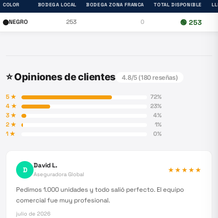
COLOR
BODEGA LOCAL
BODEGA ZONA FRANCA
TOTAL DISPONIBLE
L
NEGRO
253
0
🟢
253
⭐ Opiniones de clientes
4.8
/5 (
180
reseñas)
5
★
72
%
4
★
23
%
3
★
4
%
2
★
1
%
1
★
0
%
David L.
D
★★★★★
Aseguradora Global
Pedimos 1.000 unidades y todo salió perfecto. El equipo
comercial fue muy profesional.
julio de 2026