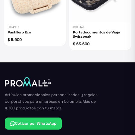
PRO4937
PRO3446
Pastillero Eco
Portadocumentos de Viaje
Swisspeak
$ 5.900
$ 63.600
Artículos promocionales personalizados y regalos
corporativos para empresas en Colombia. Más de
4.700 productos con tu marca.
Cotizar por WhatsApp