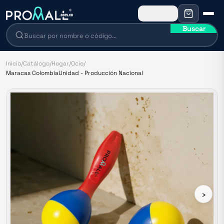
Buscar
Inicio
/
Catálogo
/
Hogar
/
Ocio
/
Maracas ColombiaUnidad - Producción Nacional
›