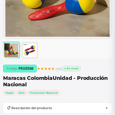
★★★★★
PRO3390
Código:
● En stock
(
101
)
Maracas ColombiaUnidad - Producción
Nacional
Hogar
Ocio
Produccion Nacional
📋 Descripción del producto
▼