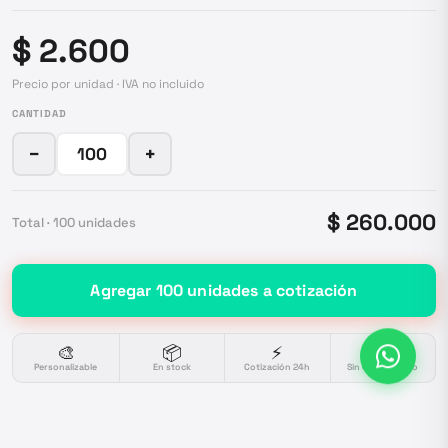
$ 2.600
Precio por unidad · IVA no incluido
CANTIDAD
−
+
$ 260.000
Total ·
100
unidades
Agregar
100
unidades
a cotización
🎨
📦
⚡
🔒
Personalizable
En stock
Cotización 24h
Sin compromiso