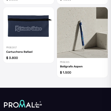
PROB2057
Cartuchera Rafael
$ 3.800
PRO6335
Bolígrafo Aspen
$ 1.500