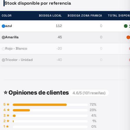
Stock disponible por referencia
COLOR
BODEGA LOCAL
BODEGA ZONA FRANCA
TOTAL DISPON
azul
112
0
🟢
Amarilla
45
0

Rojo - Blanco
-20
0
Tricolor - Unidad
-40
0
⭐ Opiniones de clientes
4.6
/5 (
101
reseñas)
5
★
72
%
4
★
23
%
3
★
4
%
2
★
1
%
1
★
0
%