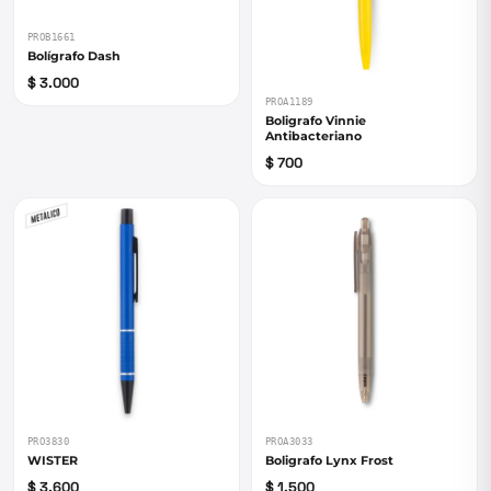
PROB1661
Bolígrafo Dash
$ 3.000
PROA1189
Boligrafo Vinnie
Antibacteriano
$ 700
PRO3830
PROA3033
WISTER
Boligrafo Lynx Frost
$ 3.600
$ 1.500