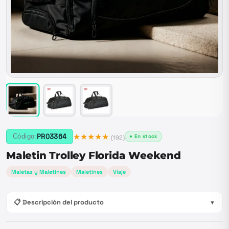
★★★★★
PRO3364
Código:
● En stock
(
192
)
Maletin Trolley Florida Weekend
Maletas y Maletines
Maletines
Viaje
📋 Descripción del producto
▼