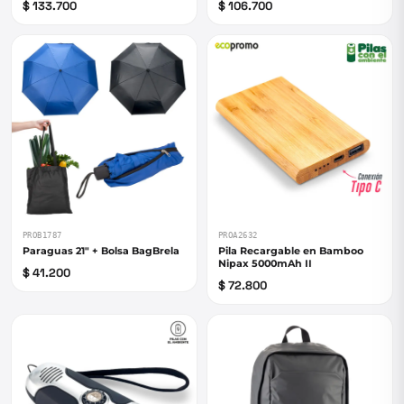
$ 133.700
$ 106.700
PROB1787
PROA2632
Paraguas 21" + Bolsa BagBrela
Pila Recargable en Bamboo
Nipax 5000mAh II
$ 41.200
$ 72.800