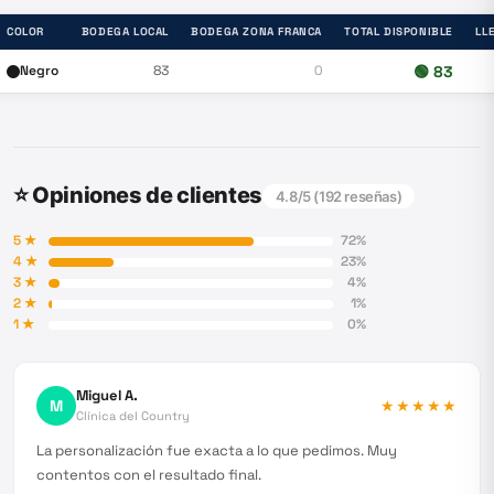
COLOR
BODEGA LOCAL
BODEGA ZONA FRANCA
TOTAL DISPONIBLE
LL
Negro
83
0
🟢
83
⭐ Opiniones de clientes
4.8
/5 (
192
reseñas)
5
★
72
%
4
★
23
%
3
★
4
%
2
★
1
%
1
★
0
%
Miguel A.
M
★★★★★
Clínica del Country
La personalización fue exacta a lo que pedimos. Muy
contentos con el resultado final.