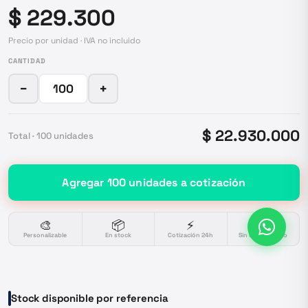
$ 229.300
Precio por unidad · IVA no incluido
CANTIDAD
−
+
$ 22.930.000
Total ·
100
unidades
Agregar
100
unidades
a cotización
🎨
📦
⚡
🔒
Personalizable
En stock
Cotización 24h
Sin compromiso
Stock disponible por referencia