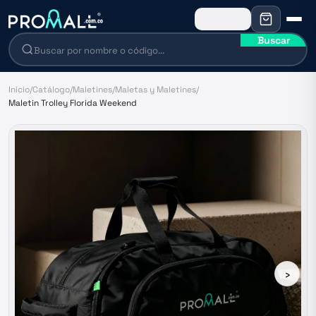
Buscar
Inicio
/
Catálogo
/
Maletines
/
Maletas y Maletines
/
Maletin Trolley Florida Weekend
›