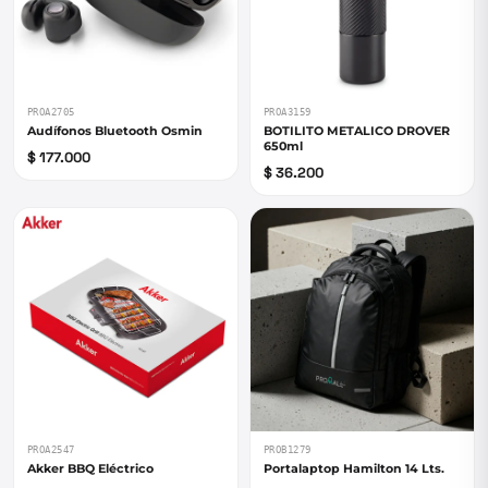
PROA2705
PROA3159
Audífonos Bluetooth Osmin
BOTILITO METALICO DROVER
650ml
$ 177.000
$ 36.200
PROA2547
PROB1279
Akker BBQ Eléctrico
Portalaptop Hamilton 14 Lts.