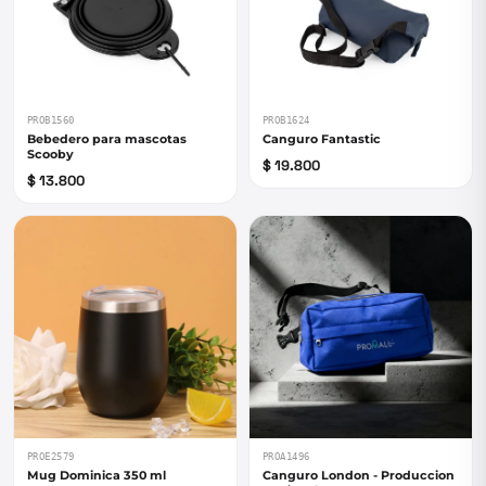
PROB1560
PROB1624
Bebedero para mascotas
Canguro Fantastic
Scooby
$ 19.800
$ 13.800
PROE2579
PROA1496
Mug Dominica 350 ml
Canguro London - Produccion