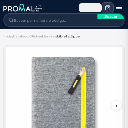
Buscar
Inicio
/
Catálogo
/
Oficina
/
Libretas
/
Libreta Zipper
›