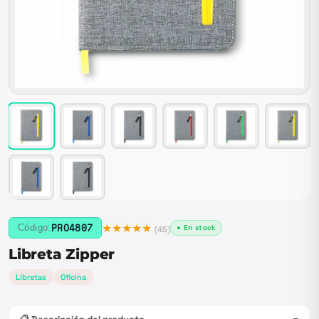
★★★★★
PRO4807
Código:
● En stock
(
45
)
Libreta Zipper
Libretas
Oficina