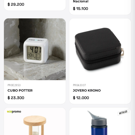
Nacional
$ 29.200
$ 15.100
PROE2053
PROA3337
CUBO POTTER
JOYERO KRONO
$ 23.300
$ 12.000