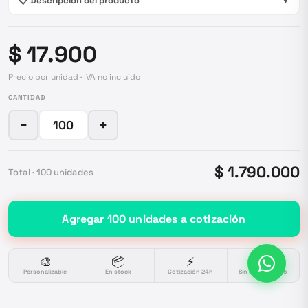
📋 Descripción del producto
▼
$ 17.900
Precio por unidad · IVA no incluido
CANTIDAD
−
+
$ 1.790.000
Total ·
100
unidades
Agregar
100
unidades
a cotización
🎨
📦
⚡
🔒
Personalizable
En stock
Cotización 24h
Sin compromiso