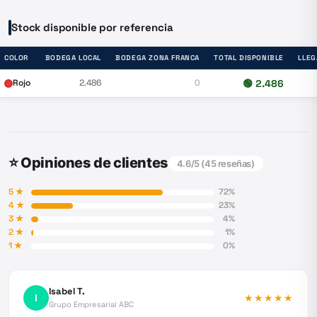
Stock disponible por referencia
COLOR
BODEGA LOCAL
BODEGA ZONA FRANCA
TOTAL DISPONIBLE
LLEG
Rojo
2.486
0
🟢
2.486
⭐ Opiniones de clientes
4.6
/5 (
45
reseñas)
5
★
72
%
4
★
23
%
3
★
4
%
2
★
1
%
1
★
0
%
Isabel T.
I
★★★★★
Grupo Empresarial ABC