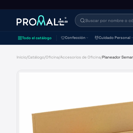
👕
💆
Confección
Cuidado Personal
Todo el catálogo
Inicio
/
Catálogo
/
Oficina
/
Accesorios de Oficina
/
Planeador Seman