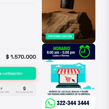
PERSONALIZACIÓN
$ 1.570.000
a cotización
⚡
🔒
ación 24h
Sin compromiso