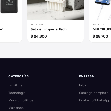
PROA2043
PROE2537
re"
Set de Limpieza Tech
MULTIPUE
$ 24.300
$ 28.700
CATEGORÍAS
EMPRESA
Escritura
Inicio
Tecnología
Catálogo completo
Mugs y Botilitos
Contacto WhatsApp
Maletines