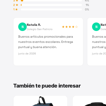
3
★
4
%
2
★
1
%
1
★
0
%
Natalia R.
Nat
N
★★★★
☆
N
Colegio San Patricio
Cole
Buenos artículos promocionales para
Buenos a
nuestros eventos escolares. Entrega
nuestros
puntual y buena atención.
puntual y
junio de 2026
junio de 2
También te puede interesar