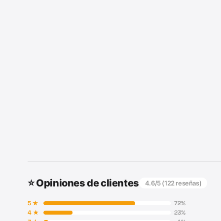
⭐ Opiniones de clientes
4.6
/5 (
122
reseñas)
5
★
72
%
4
★
23
%