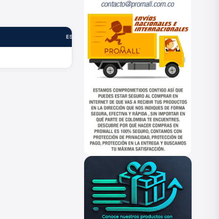
ESTADO
—