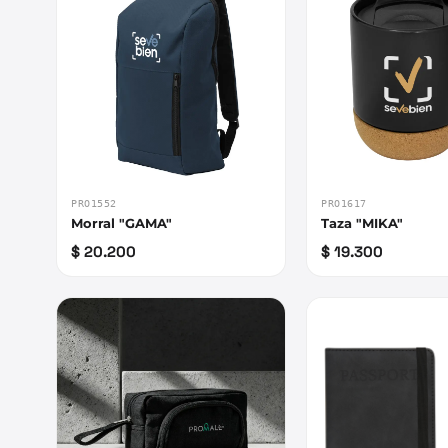
PRO1552
PRO1617
Morral "GAMA"
Taza "MIKA"
$ 20.200
$ 19.300