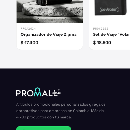
PROA2624
PROC2055
Organizador de Viaje Zigma
Set de Viaje "Vola
$ 17.400
$ 18.500
Artículos promocionales personalizados y regalos
corporativos para empresas en Colombia. Más de
4.700 productos con tu marca.