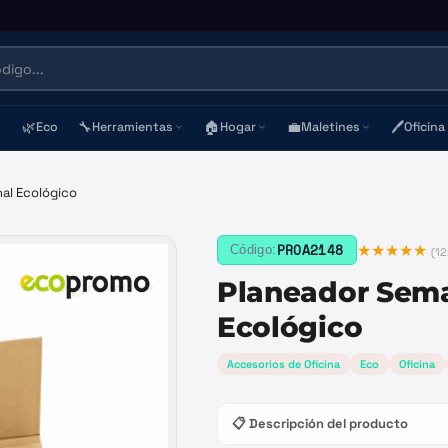
🌿
🔧
🏠
💼
🖊️
Eco
Herramientas
Hogar
Maletines
Oficina
al Ecológico
★★★★★
PROA2148
Código:
(
12
Planeador Sem
Ecológico
Accesorios de Oficina
Eco
Oficina
📋 Descripción del producto