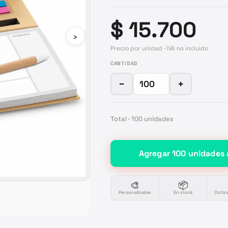
$ 15.700
›
Precio por unidad · IVA no incluido
CANTIDAD
−
+
Total ·
100
unidades
Agregar
100
unidades
🎨
📦
Personalizable
En stock
Cotiz