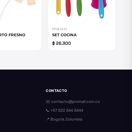
PROE2041
RTO FRESNO
SET COCINA
$ 26.300
CONTACTO
✉️
contacto@promall.com.co
📞
+57 322 344 3444
📍 Bogotá, Colombia