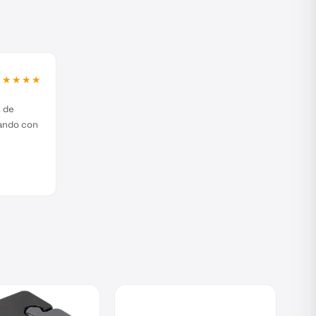
★★★★★
s de
jando con