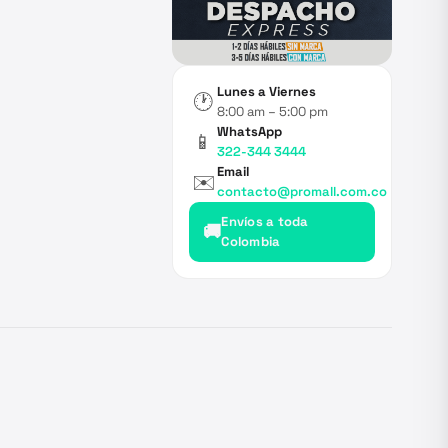
Lunes a Viernes
🕐
8:00 am – 5:00 pm
WhatsApp
📱
322-344 3444
Email
✉️
contacto@promall.com.co
Envíos a toda
🚚
Colombia