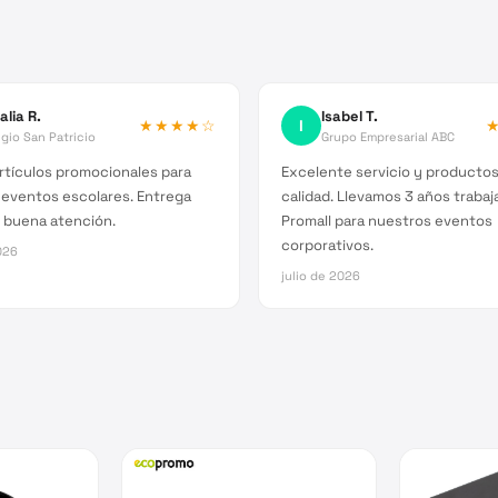
alia R.
Isabel T.
★★★★
☆
I
gio San Patricio
Grupo Empresarial ABC
rtículos promocionales para
Excelente servicio y producto
 eventos escolares. Entrega
calidad. Llevamos 3 años traba
 buena atención.
Promall para nuestros eventos
corporativos.
026
julio de 2026