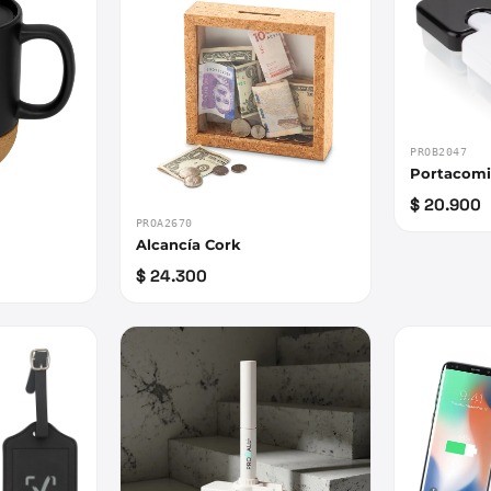
PROB2047
Portacomi
$ 20.900
PROA2670
Alcancía Cork
$ 24.300