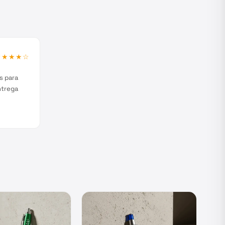
★★★★
☆
s para
ntrega