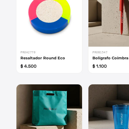
PROA2770
PROB1547
Resaltador Round Eco
Bolígrafo Coímbra
$ 4.500
$ 1.100