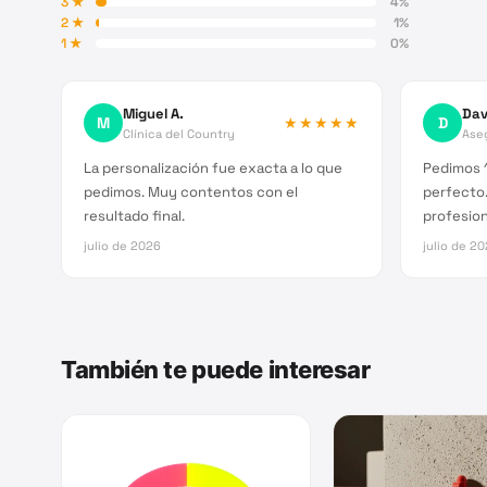
3
★
4
%
2
★
1
%
1
★
0
%
Miguel A.
Dav
M
★★★★★
D
Clínica del Country
Ase
La personalización fue exacta a lo que
Pedimos 1
pedimos. Muy contentos con el
perfecto.
resultado final.
profesion
julio de 2026
julio de 2
También te puede interesar