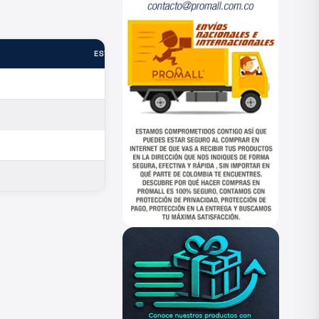
ESTADO
—
—
—
—