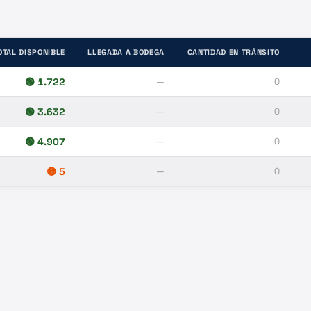
OTAL DISPONIBLE
LLEGADA A BODEGA
CANTIDAD EN TRÁNSITO
🟢
1.722
—
0
🟢
3.632
—
0
🟢
4.907
—
0
🟡
5
—
0