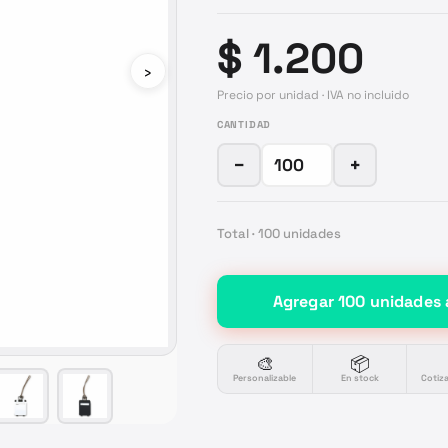
$ 1.200
›
Precio por unidad · IVA no incluido
CANTIDAD
−
+
Total ·
100
unidades
Agregar
100
unidades
🎨
📦
Personalizable
En stock
Cotiz