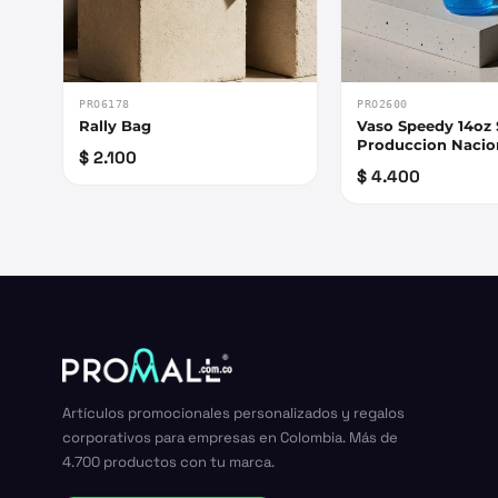
PRO6178
PRO2600
Rally Bag
Vaso Speedy 14oz 
Produccion Nacio
$ 2.100
$ 4.400
Artículos promocionales personalizados y regalos
corporativos para empresas en Colombia. Más de
4.700 productos con tu marca.