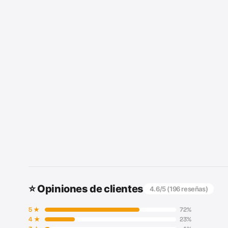
⭐ Opiniones de clientes
4.6
/5 (
196
reseñas)
5
★
72
%
4
★
23
%