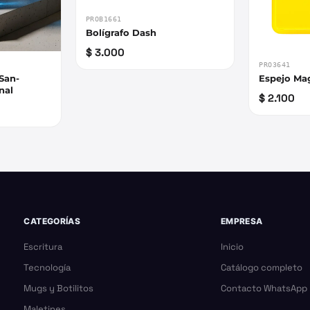
PROB1661
Bolígrafo Dash
$ 3.000
PRO3641
San-
Espejo Ma
nal
$ 2.100
CATEGORÍAS
EMPRESA
Escritura
Inicio
Tecnología
Catálogo completo
Mugs y Botilitos
Contacto WhatsApp
Maletines