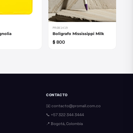
PROB1419
gnolia
Boligrafo Mississippi Milk
$ 800
CONTACTO
✉️
contacto@promall.com.co
📞
+57 322 344 3444
📍 Bogotá, Colombia