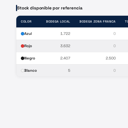
Stock disponible por referencia
COLOR
BODEGA LOCAL
BODEGA ZONA FRANCA
T
Azul
1.722
0
Rojo
3.632
0
Negro
2.407
2.500
Blanco
5
0