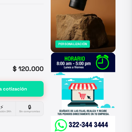
PERSONALIZACIÓN
$ 120.000
a cotización
⚡
🔒
ación 24h
Sin compromiso