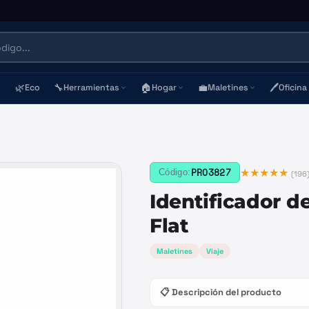
🌿
🔧
🏠
💼
🖊️
Eco
Herramientas
Hogar
Maletines
Oficina
★★★★★
PRO3827
Código:
(
196
Identificador d
Flat
Maletines
Viaje
📋 Descripción del producto