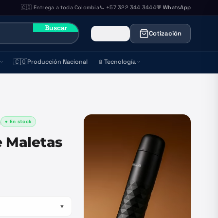
🇨🇴 Entrega a toda Colombia
📞 +57 322 344 3444
💬 WhatsApp
Buscar
Cotización
🇨🇴
📱
Producción Nacional
Tecnología
● En stock
)
e Maletas
▼