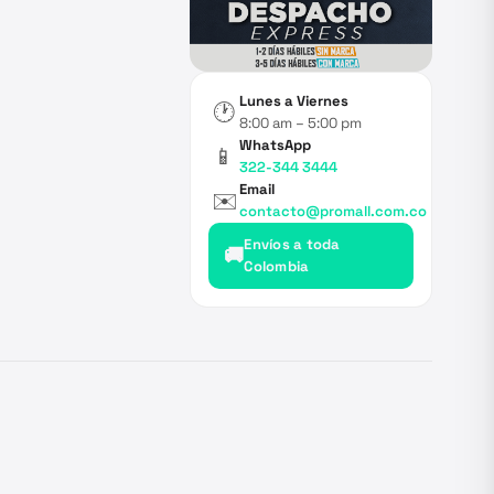
Lunes a Viernes
🕐
8:00 am – 5:00 pm
WhatsApp
📱
322-344 3444
Email
✉️
contacto@promall.com.co
Envíos a toda
🚚
Colombia