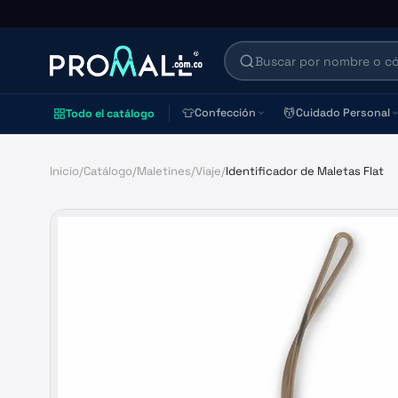
👕
💆
Confección
Cuidado Personal
Todo el catálogo
Inicio
/
Catálogo
/
Maletines
/
Viaje
/
Identificador de Maletas Flat