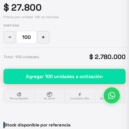
$ 27.800
Precio por unidad · IVA no incluido
CANTIDAD
−
+
$ 2.780.000
Total ·
100
unidades
Agregar
100
unidades
a cotización
🎨
📦
⚡
🔒
Personalizable
En stock
Cotización 24h
Sin compromiso
Stock disponible por referencia