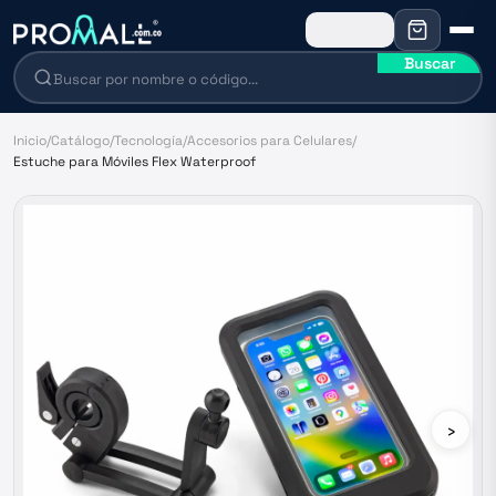
Buscar
Inicio
/
Catálogo
/
Tecnología
/
Accesorios para Celulares
/
Estuche para Móviles Flex Waterproof
›