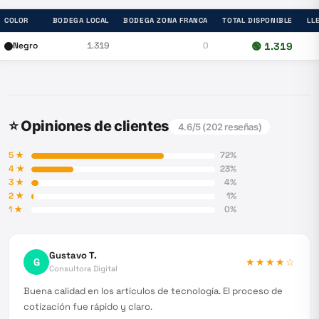
COLOR
BODEGA LOCAL
BODEGA ZONA FRANCA
TOTAL DISPONIBLE
LL
Negro
1.319
0
🟢
1.319
⭐ Opiniones de clientes
4.6
/5 (
202
reseñas)
5
★
72
%
4
★
23
%
3
★
4
%
2
★
1
%
1
★
0
%
Gustavo T.
G
★★★★
☆
Consultora Digital
Buena calidad en los artículos de tecnología. El proceso de
cotización fue rápido y claro.