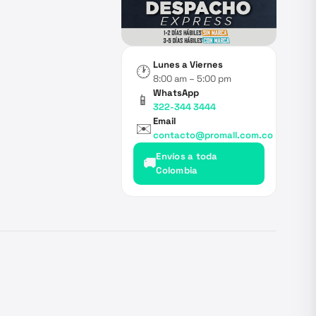
Lunes a Viernes
🕐
8:00 am – 5:00 pm
WhatsApp
📱
322-344 3444
Email
✉️
contacto@promall.com.co
Envíos a toda
🚚
Colombia