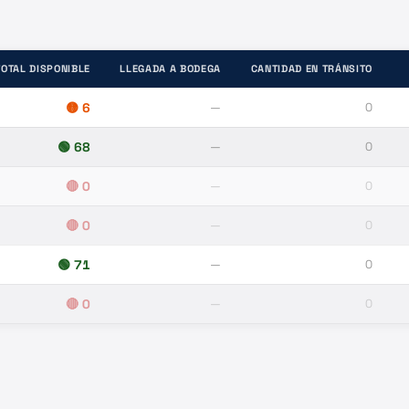
TOTAL DISPONIBLE
LLEGADA A BODEGA
CANTIDAD EN TRÁNSITO
🟡
6
—
0
🟢
68
—
0
🔴
0
—
0
🔴
0
—
0
🟢
71
—
0
🔴
0
—
0