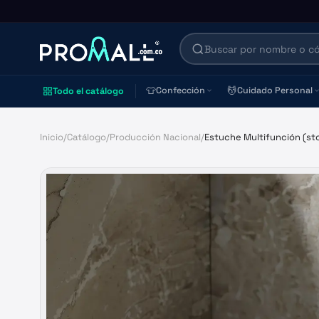
👕
💆
Confección
Cuidado Personal
Todo el catálogo
Inicio
/
Catálogo
/
Producción Nacional
/
Estuche Multifunción (st