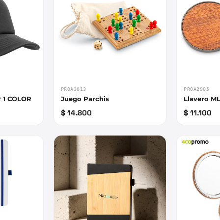
PROA3013
PROA2905
 1 COLOR
Juego Parchis
Llavero M
$ 14.800
$ 11.100