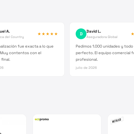
uel A.
David L.
★★★★★
D
ica del Country
Aseguradora Global
alización fue exacta a lo que
Pedimos 1.000 unidades y todo 
 Muy contentos con el
perfecto. El equipo comercial 
final.
profesional.
026
julio de 2026