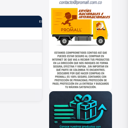
ESTADO
—
—
—
—
—
—