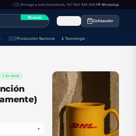
🇨🇴 Entrega a toda Colombia
📞 +57 322 344 3444
💬 WhatsApp
Buscar
Cotización
🇨🇴
📱
Producción Nacional
Tecnología
● En stock
)
unción
camente)
▼