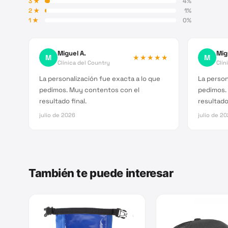
3
★
4
%
2
★
1
%
1
★
0
%
Miguel A.
Mig
M
★★★★★
M
Clínica del Country
Clín
La personalización fue exacta a lo que
La person
pedimos. Muy contentos con el
pedimos.
resultado final.
resultado 
julio de 2026
julio de 2
También te puede interesar