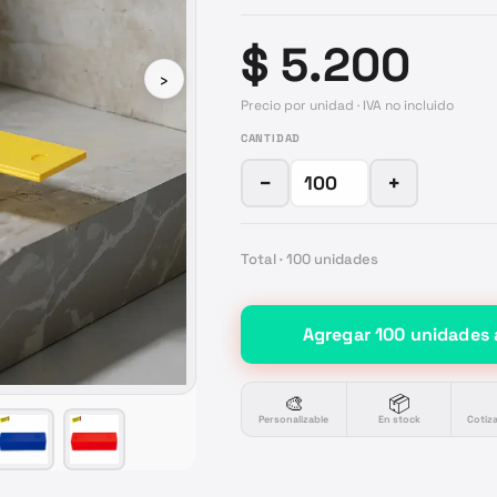
$ 5.200
›
Precio por unidad · IVA no incluido
CANTIDAD
−
+
Total ·
100
unidades
Agregar
100
unidades
🎨
📦
Personalizable
En stock
Cotiz