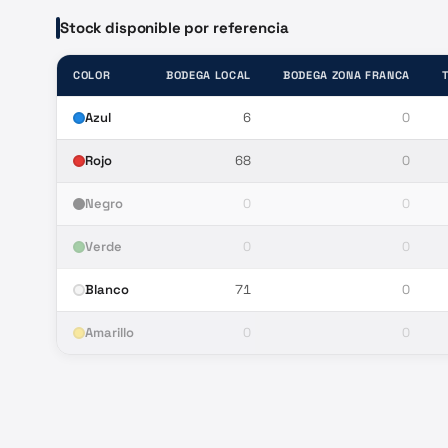
Stock disponible por referencia
COLOR
BODEGA LOCAL
BODEGA ZONA FRANCA
Azul
6
0
Rojo
68
0
Negro
0
0
Verde
0
0
Blanco
71
0
Amarillo
0
0