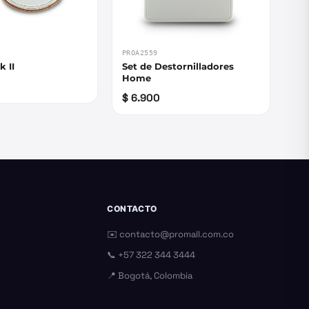
PROA2559
k II
Set de Destornilladores
Home
$ 6.900
CONTACTO
✉️
contacto@promall.com.co
📞
+57 322 344 3444
📍 Bogotá, Colombia