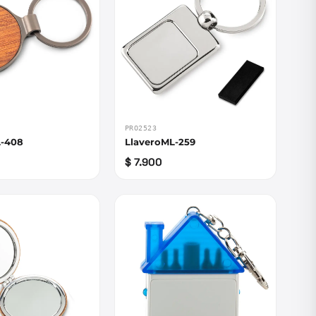
PRO2523
L-408
LlaveroML-259
$ 7.900