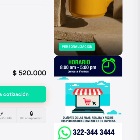
PERSONALIZACIÓN
$ 520.000
a cotización
⚡
🔒
ación 24h
Sin compromiso