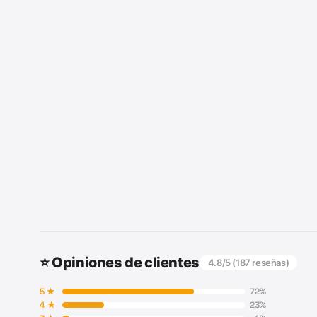
⭐ Opiniones de clientes
4.8
/5 (
187
reseñas)
5
★
72
%
4
★
23
%