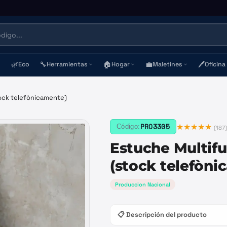
🌿
🔧
🏠
💼
🖊️
Eco
Herramientas
Hogar
Maletines
Oficina
ock telefònicamente)
★★★★★
PRO3305
Código:
(
187
Estuche Multif
(stock telefòni
Produccion Nacional
📋 Descripción del producto