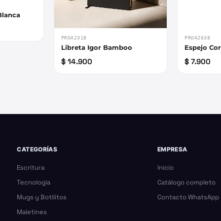
Blanca
PROA2318
PROA2638
Libreta Igor Bamboo
Espejo Cor
$ 14.900
$ 7.900
CATEGORÍAS
EMPRESA
Escritura
Inicio
Tecnología
Catálogo completo
Mugs y Botilitos
Contacto WhatsApp
Maletines