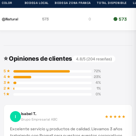
COLOR
BODEGA LOCAL
BODEGA ZONA FRANCA
TOTAL DISPONIBLE
L
🟢
573
Natural
573
0
⭐ Opiniones de clientes
4.8
/5 (
204
reseñas)
5
★
72
%
4
★
23
%
3
★
4
%
2
★
1
%
1
★
0
%
Isabel T.
I
★★★★★
Grupo Empresarial ABC
Excelente servicio y productos de calidad. Llevamos 3 años
trabajando con Promall para nuestros eventos corporativos.