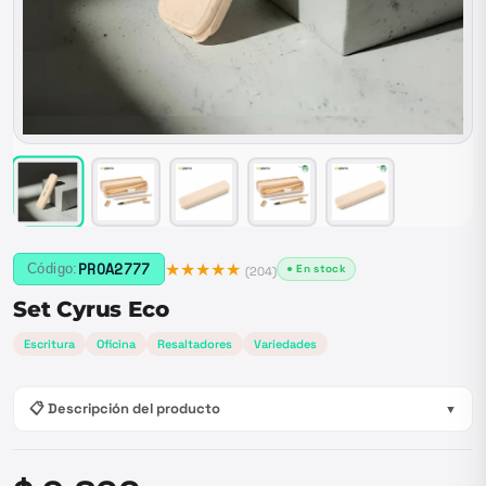
★★★★★
PROA2777
Código:
● En stock
(
204
)
Set Cyrus Eco
Escritura
Oficina
Resaltadores
Variedades
📋 Descripción del producto
▼