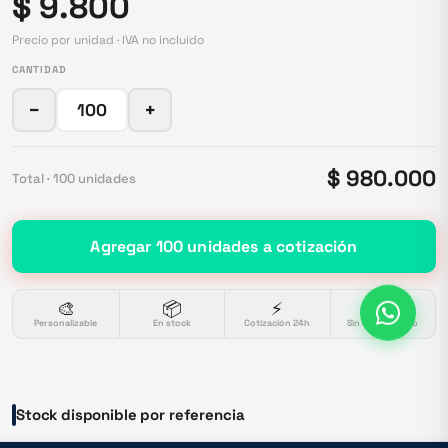
$ 9.800
Precio por unidad · IVA no incluido
CANTIDAD
−
+
$ 980.000
Total ·
100
unidades
Agregar
100
unidades
a cotización
🎨
📦
⚡
🔒
Personalizable
En stock
Cotización 24h
Sin compromiso
Stock disponible por referencia