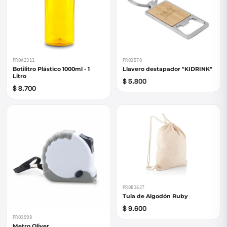
PROA2311
PRO1570
Botilitro Plástico 1000ml - 1
Llavero destapador "KIDRINK"
Litro
$ 5.800
$ 8.700
PROB1627
Tula de Algodón Ruby
$ 9.600
PRO3998
Metro Oliver