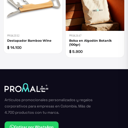
PROA2552
PROA2647
Destapador Bamboo Wine
Bolsa en Algodón Botanik
(100gr)
$ 14.100
$ 5.900
Artículos promocionales personalizados y regalos
corporativos para empresas en Colombia. Más de
4.700 productos con tu marca.
Cotizar por WhatsApp