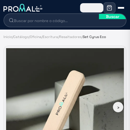
Buscar
Inicio
/
Catálogo
/
Oficina
/
Escritura
/
Resaltadores
/
Set Cyrus Eco
›