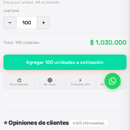
Precio por unidad · IVA no incluido
CANTIDAD
−
+
$ 1.030.000
Total ·
100
unidades
Agregar
100
unidades
a cotización
🎨
🔴
⚡
🔒
Personalizable
Sin stock
Cotización 24h
Sin compromiso
⭐ Opiniones de clientes
4.6
/5 (
46
reseñas)