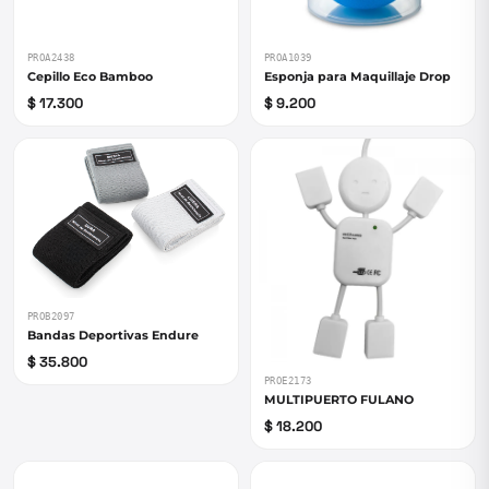
PROA2438
PROA1039
Cepillo Eco Bamboo
Esponja para Maquillaje Drop
$ 17.300
$ 9.200
PROB2097
Bandas Deportivas Endure
$ 35.800
PROE2173
MULTIPUERTO FULANO
$ 18.200