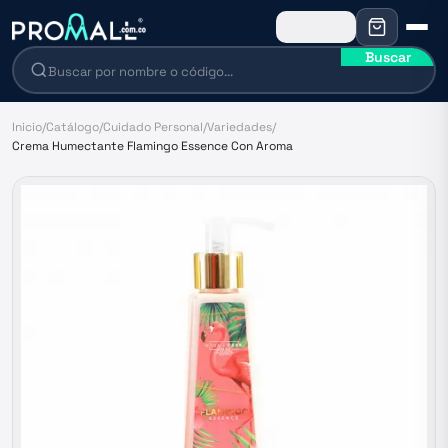
Buscar
Inicio
/
Catálogo
/
Cuidado Personal
/
Variedades
/
Crema Humectante Flamingo Essence Con Aroma