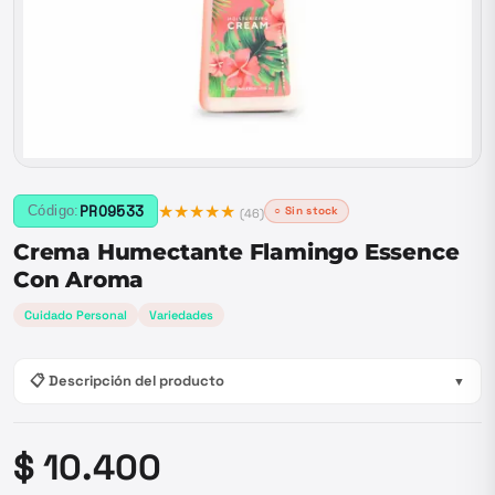
★★★★★
PRO9533
Código:
○ Sin stock
(
46
)
Crema Humectante Flamingo Essence
Con Aroma
Cuidado Personal
Variedades
📋 Descripción del producto
▼
$ 10.400