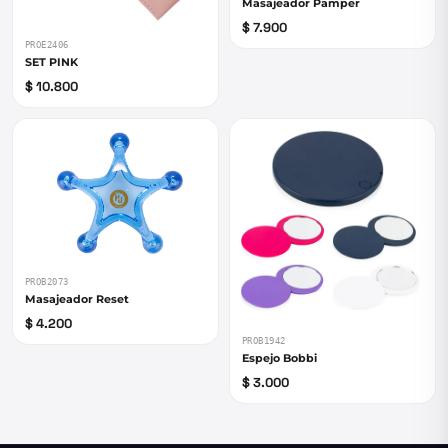
Masajeador Pamper
$ 7.900
PROE2406
SET PINK
$ 10.800
PROB2073
Masajeador Reset
$ 4.200
PROB1942
Espejo Bobbi
$ 3.000