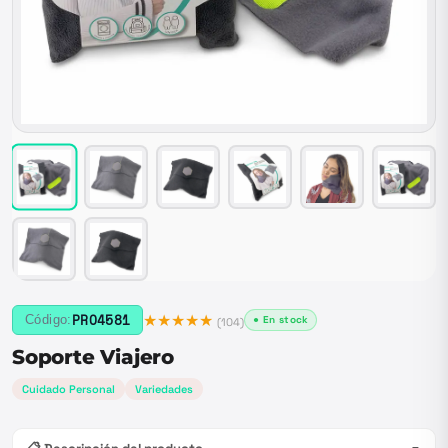
★★★★★
PRO4581
Código:
● En stock
(
104
)
Soporte Viajero
Cuidado Personal
Variedades