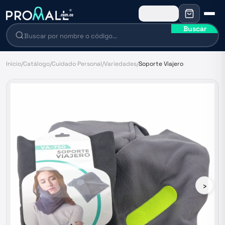
Buscar
Inicio
/
Catálogo
/
Cuidado Personal
/
Variedades
/
Soporte Viajero
›