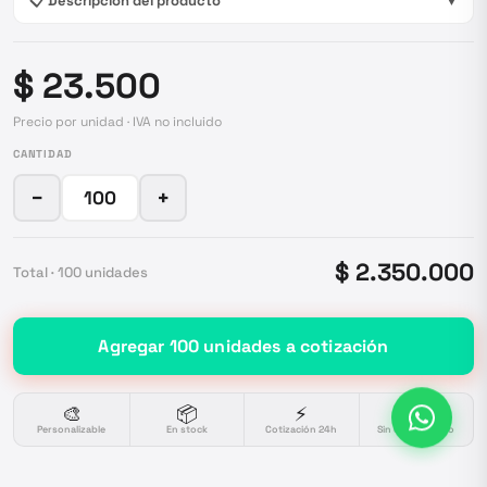
📋 Descripción del producto
▼
$ 23.500
Precio por unidad · IVA no incluido
CANTIDAD
−
+
$ 2.350.000
Total ·
100
unidades
Agregar
100
unidades
a cotización
🎨
📦
⚡
🔒
Personalizable
En stock
Cotización 24h
Sin compromiso