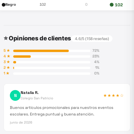
Negro
102
0
🟢
102
⭐ Opiniones de clientes
4.6
/5 (
158
reseñas)
5
★
72
%
4
★
23
%
3
★
4
%
2
★
1
%
1
★
0
%
Natalia R.
N
★★★★
☆
Colegio San Patricio
Buenos artículos promocionales para nuestros eventos
escolares. Entrega puntual y buena atención.
junio de 2026