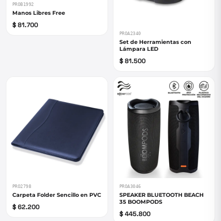
PROB1992
Manos Libres Free
$ 81.700
PROA2340
Set de Herramientas con
Lámpara LED
$ 81.500
PRO2798
PROA3046
Carpeta Folder Sencillo en PVC
SPEAKER BLUETOOTH BEACH
35 BOOMPODS
$ 62.200
$ 445.800