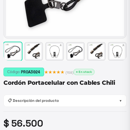
★★★★★
PROA3024
Código:
● En stock
(
158
)
Cordón Portacelular con Cables Chili
📋 Descripción del producto
▼
$ 56.500