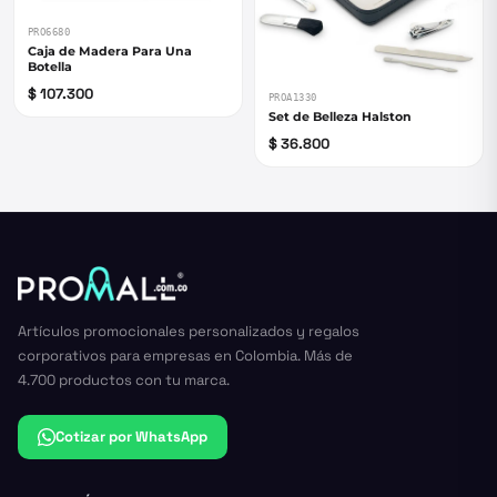
PRO6680
Caja de Madera Para Una
Botella
$ 107.300
PROA1330
Set de Belleza Halston
$ 36.800
Artículos promocionales personalizados y regalos
corporativos para empresas en Colombia. Más de
4.700 productos con tu marca.
Cotizar por WhatsApp