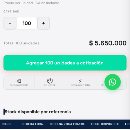
Precio por unidad · IVA no incluido
CANTIDAD
−
+
$ 5.650.000
Total ·
100
unidades
Agregar
100
unidades
a cotización
🎨
📦
⚡
🔒
Personalizable
En stock
Cotización 24h
Sin compromiso
Stock disponible por referencia
COLOR
BODEGA LOCAL
BODEGA ZONA FRANCA
TOTAL DISPONIBLE
LL