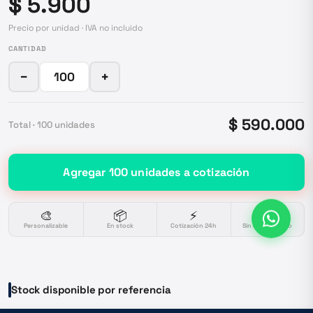
$ 5.900
Precio por unidad · IVA no incluido
CANTIDAD
−
+
$ 590.000
Total ·
100
unidades
Agregar
100
unidades
a cotización
🎨
📦
⚡
🔒
Personalizable
En stock
Cotización 24h
Sin compromiso
Stock disponible por referencia