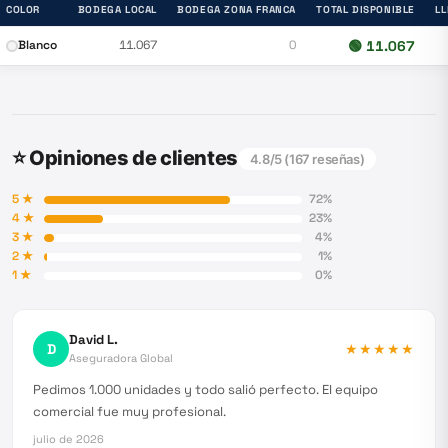
COLOR
BODEGA LOCAL
BODEGA ZONA FRANCA
TOTAL DISPONIBLE
L
Blanco
11.067
0
🟢
11.067
⭐ Opiniones de clientes
4.8
/5 (
167
reseñas)
5
★
72
%
4
★
23
%
3
★
4
%
2
★
1
%
1
★
0
%
David L.
D
★★★★★
Aseguradora Global
Pedimos 1.000 unidades y todo salió perfecto. El equipo
comercial fue muy profesional.
julio de 2026