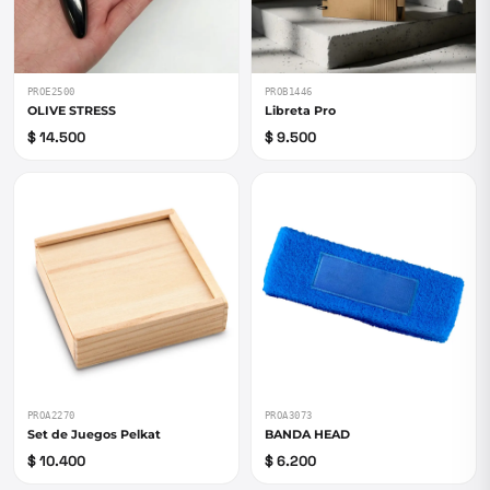
PROE2500
PROB1446
OLIVE STRESS
Libreta Pro
$ 14.500
$ 9.500
PROA2270
PROA3073
Set de Juegos Pelkat
BANDA HEAD
$ 10.400
$ 6.200