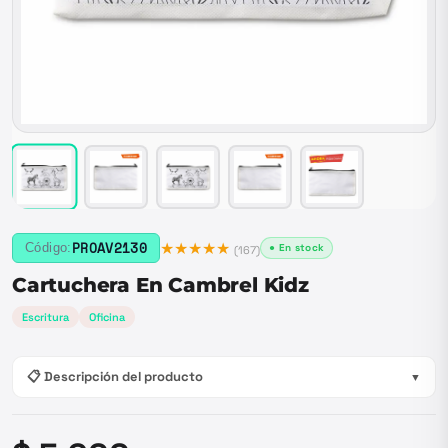
★★★★★
PROAV2130
Código:
● En stock
(
167
)
Cartuchera En Cambrel Kidz
Escritura
Oficina
📋 Descripción del producto
▼