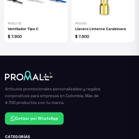
PROA2738
PRO3685
Ventilador Tipo C
Llavero Linterna Carabinero
$ 7.900
$ 7.900
Artículos promocionales personalizados y regalos
corporativos para empresas en Colombia. Más de
4.700 productos con tu marca.
Cotizar por WhatsApp
CATEGORÍAS