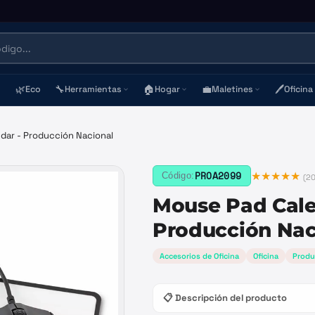
🌿
🔧
🏠
💼
🖊️
Eco
Herramientas
Hogar
Maletines
Oficina
dar - Producción Nacional
★★★★★
PROA2099
Código:
(
20
Mouse Pad Cale
Producción Nac
Accesorios de Oficina
Oficina
Produ
📋 Descripción del producto