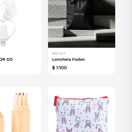
PRO7527
OR GO
Lonchera Fudan
$ 7.100