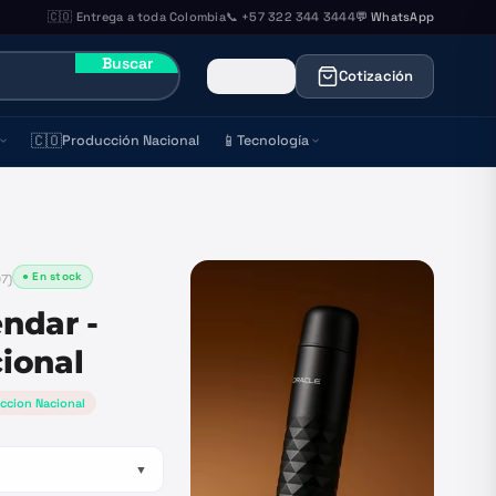
🇨🇴 Entrega a toda Colombia
📞 +57 322 344 3444
💬 WhatsApp
Buscar
Cotización
🇨🇴
📱
Producción Nacional
Tecnología
● En stock
7
)
ndar -
ional
ccion Nacional
▼