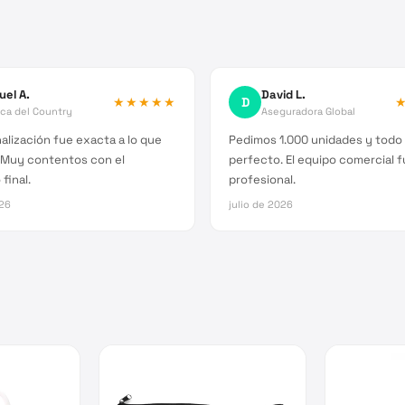
uel A.
David L.
★★★★★
D
ica del Country
Aseguradora Global
alización fue exacta a lo que
Pedimos 1.000 unidades y todo 
 Muy contentos con el
perfecto. El equipo comercial 
final.
profesional.
026
julio de 2026