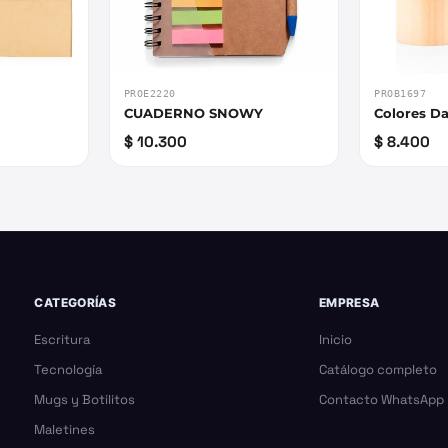
PROE2220
PROB1697
CUADERNO SNOWY
Colores Da
$ 10.300
$ 8.400
CATEGORÍAS
EMPRESA
Escritura
Inicio
Tecnología
Catálogo completo
Mugs y Botilitos
Contacto WhatsApp
Maletines