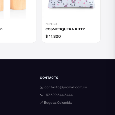
PRO9473
ni
COSMETIQUERA KITTY
$ 11.800
CONTACTO
✉️
contacto@promall.com.co
📞
+57 322 344 3444
📍 Bogotá, Colombia