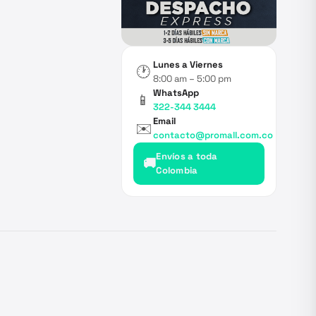
Lunes a Viernes
🕐
8:00 am – 5:00 pm
WhatsApp
📱
322-344 3444
Email
✉️
contacto@promall.com.co
Envíos a toda
🚚
Colombia