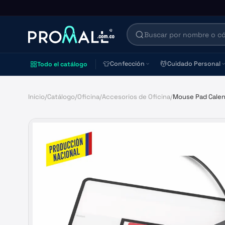
👕
💆
Confección
Cuidado Personal
Todo el catálogo
Inicio
/
Catálogo
/
Oficina
/
Accesorios de Oficina
/
Mouse Pad Calen