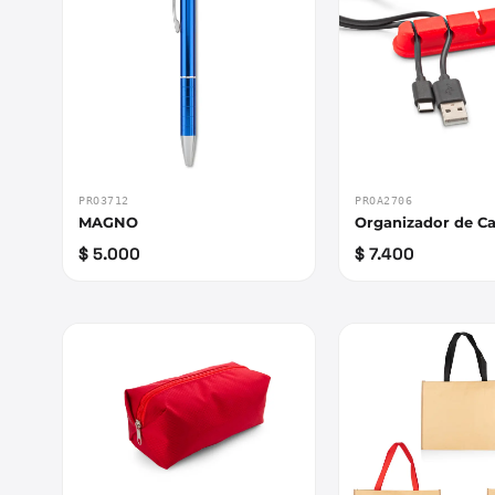
PRO3712
PROA2706
MAGNO
Organizador de Ca
$ 5.000
$ 7.400