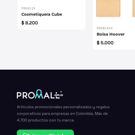
PRO8119
Cosmetiquera Cube
$ 8.200
PROB1644
Bolsa Hoover
$ 5.000
Artículos promocionales personalizados y regalos
corporativos para empresas en Colombia. Más de
4.700 productos con tu marca.