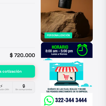
PERSONALIZACIÓN
$ 720.000
a cotización
⚡
🔒
ación 24h
Sin compromiso