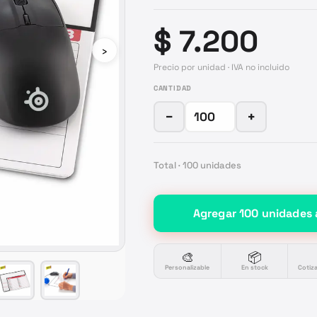
$ 7.200
›
Precio por unidad · IVA no incluido
CANTIDAD
−
+
Total ·
100
unidades
Agregar
100
unidades
🎨
📦
Personalizable
En stock
Cotiz