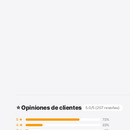
⭐ Opiniones de clientes
5.0
/5 (
207
reseñas)
5
★
72
%
4
★
23
%