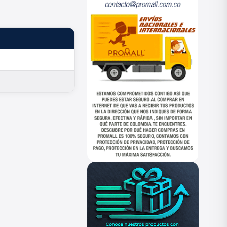
ESTADO
—
—