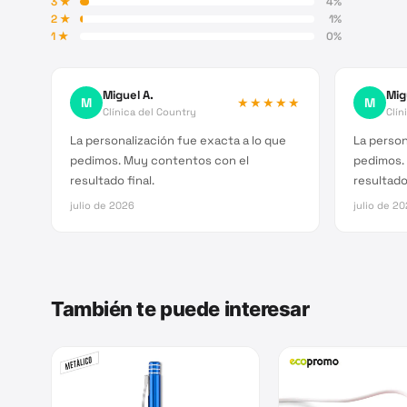
3
★
4
%
2
★
1
%
1
★
0
%
Miguel A.
Mig
M
★★★★★
M
Clínica del Country
Clín
La personalización fue exacta a lo que
La person
pedimos. Muy contentos con el
pedimos.
resultado final.
resultado 
julio de 2026
julio de 2
También te puede interesar