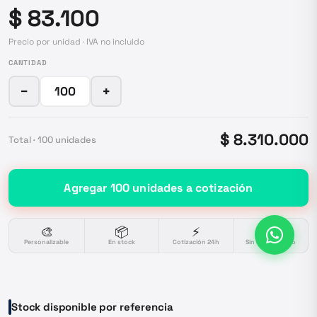
$ 83.100
Precio por unidad · IVA no incluido
CANTIDAD
−
+
$ 8.310.000
Total ·
100
unidades
Agregar
100
unidades
a cotización
🎨
📦
⚡
🔒
Personalizable
En stock
Cotización 24h
Sin compromiso
Stock disponible por referencia