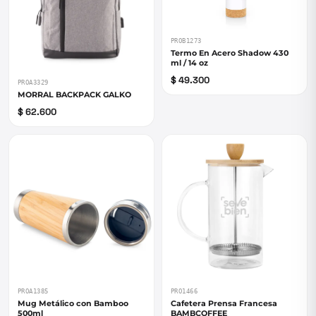
PROB1273
Termo En Acero Shadow 430
ml / 14 oz
$ 49.300
PROA3329
MORRAL BACKPACK GALKO
$ 62.600
PROA1385
PRO1466
Mug Metálico con Bamboo
Cafetera Prensa Francesa
500ml
BAMBCOFFEE