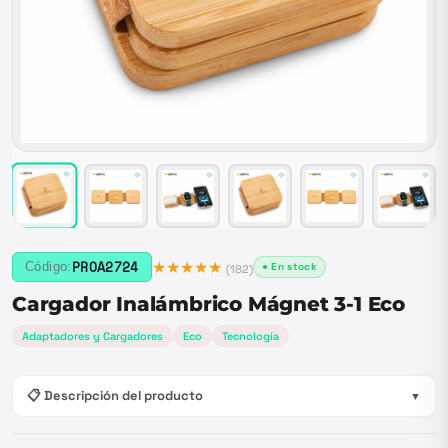
★★★★★
PROA2724
Código:
● En stock
(
182
)
Cargador Inalámbrico Mágnet 3-1 Eco
Adaptadores y Cargadores
Eco
Tecnología
📋 Descripción del producto
▼