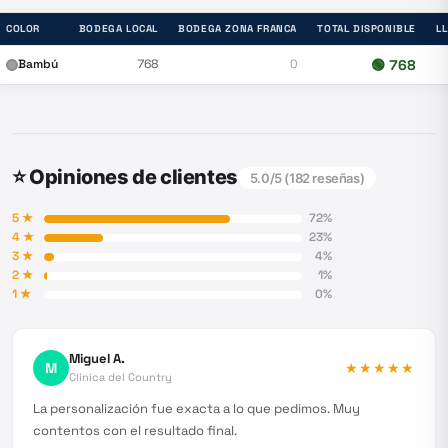
COLOR
BODEGA LOCAL
BODEGA ZONA FRANCA
TOTAL DISPONIBLE
L
Bambú
768
0
🟢
768
⭐ Opiniones de clientes
5.0
/5 (
182
reseñas)
5
★
72
%
4
★
23
%
3
★
4
%
2
★
1
%
1
★
0
%
Miguel A.
M
★★★★★
Clínica del Country
La personalización fue exacta a lo que pedimos. Muy
contentos con el resultado final.