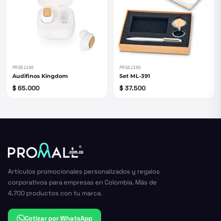
PROB1480
PROA1380
Audifinos Kingdom
Set ML-391
$ 65.000
$ 37.500
Artículos promocionales personalizados y regalos
corporativos para empresas en Colombia. Más de
4.700 productos con tu marca.
Cotizar por WhatsApp