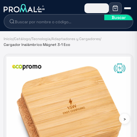
Buscar
Inicio
/
Catálogo
/
Tecnología
/
Adaptadores y Cargadores
/
Cargador Inalámbrico Mágnet 3-1 Eco
›