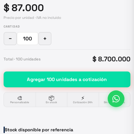
$ 87.000
Precio por unidad · IVA no incluido
CANTIDAD
−
+
$ 8.700.000
Total ·
100
unidades
Agregar
100
unidades
a cotización
🎨
📦
⚡
🔒
Personalizable
En stock
Cotización 24h
Sin compromiso
Stock disponible por referencia