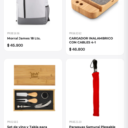
PROB1636
PROA3262
Morral James 18 Lts.
CARGADOR INALAMBRICO
CON CABLES 4-1
$ 45.900
$ 46.800
PRO1565
PROE2123
Set de vino y Tabla para
Paraguas Samurai Plegable