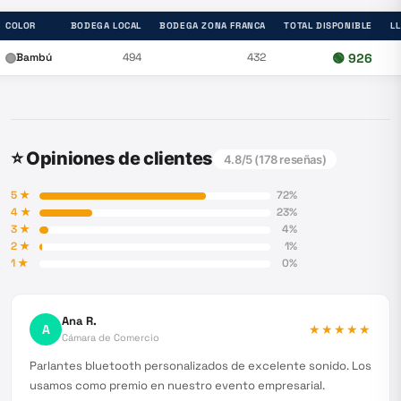
COLOR
BODEGA LOCAL
BODEGA ZONA FRANCA
TOTAL DISPONIBLE
L
Bambú
494
432
🟢
926
⭐ Opiniones de clientes
4.8
/5 (
178
reseñas)
5
★
72
%
4
★
23
%
3
★
4
%
2
★
1
%
1
★
0
%
Ana R.
A
★★★★★
Cámara de Comercio
Parlantes bluetooth personalizados de excelente sonido. Los
usamos como premio en nuestro evento empresarial.