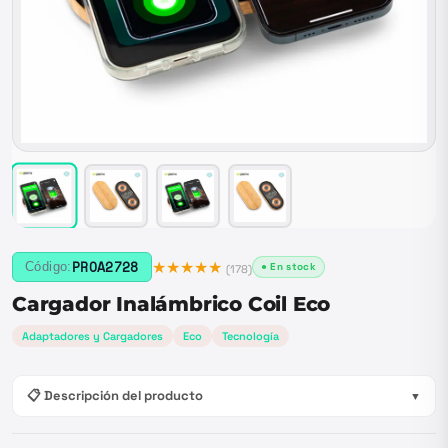
★★★★★
PROA2728
Código:
● En stock
(
178
)
Cargador Inalámbrico Coil Eco
Adaptadores y Cargadores
Eco
Tecnología
📋 Descripción del producto
▼