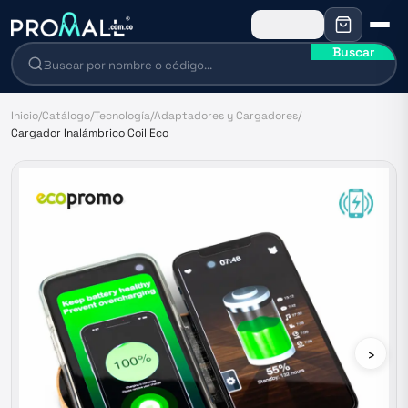
Buscar
Inicio
/
Catálogo
/
Tecnología
/
Adaptadores y Cargadores
/
Cargador Inalámbrico Coil Eco
›