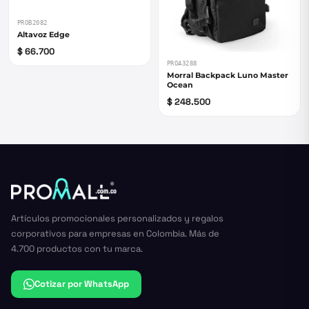
PROB2082
Altavoz Edge
$ 66.700
PROA3288
Morral Backpack Luno Master
Ocean
$ 248.500
Artículos promocionales personalizados y regalos
corporativos para empresas en Colombia. Más de
4.700 productos con tu marca.
Cotizar por WhatsApp