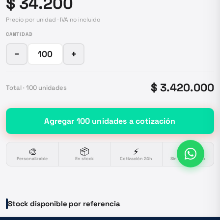
$ 34.200
Precio por unidad · IVA no incluido
CANTIDAD
−
+
$ 3.420.000
Total ·
100
unidades
Agregar
100
unidades
a cotización
🎨
📦
⚡
🔒
Personalizable
En stock
Cotización 24h
Sin compromiso
Stock disponible por referencia