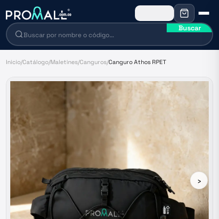
Buscar
Inicio
/
Catálogo
/
Maletines
/
Canguros
/
Canguro Athos RPET
›