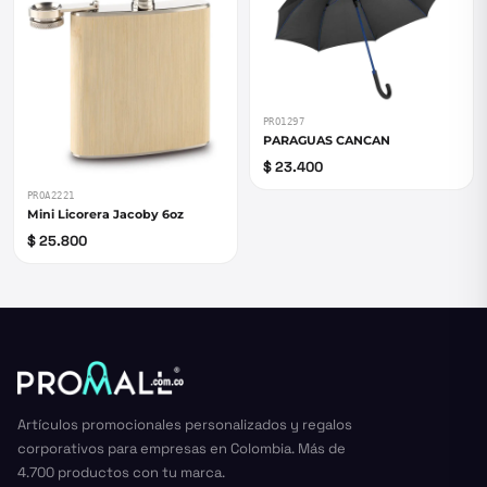
PRO1297
PARAGUAS CANCAN
$ 23.400
PROA2221
Mini Licorera Jacoby 6oz
$ 25.800
Artículos promocionales personalizados y regalos
corporativos para empresas en Colombia. Más de
4.700 productos con tu marca.