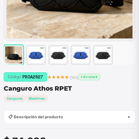
★★★★★
PROA2527
Código:
● En stock
(
121
)
Canguro Athos RPET
Canguros
Maletines
📋 Descripción del producto
▼