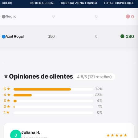
COLOR
BODEGA LOCAL
BODEGA ZONA FRANCA
TOTAL DISPONIBLE
Negro
0
0
🔴
0
🟢
180
Azul Royal
180
0
⭐ Opiniones de clientes
4.8
/5 (
121
reseñas)
5
★
72
%
4
★
23
%
3
★
4
%
2
★
1
%
1
★
0
%
Juliana H.
J
★★★★★