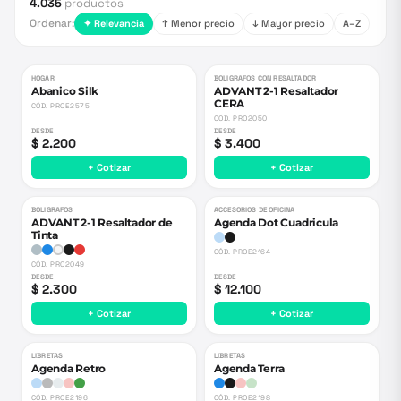
4.035
productos
Ordenar:
✦ Relevancia
↑ Menor precio
↓ Mayor precio
A–Z
HOGAR
BOLIGRAFOS CON RESALTADOR
Abanico Silk
ADVANT 2-1 Resaltador
CERA
CÓD.
PROE2575
CÓD.
PRO2050
DESDE
DESDE
$ 2.200
$ 3.400
+ Cotizar
+ Cotizar
BOLIGRAFOS
ACCESORIOS DE OFICINA
ADVANT 2-1 Resaltador de
Agenda Dot Cuadricula
Tinta
CÓD.
PROE2164
CÓD.
PRO2049
DESDE
DESDE
$ 2.300
$ 12.100
+ Cotizar
+ Cotizar
LIBRETAS
LIBRETAS
Agenda Retro
Agenda Terra
CÓD.
PROE2196
CÓD.
PROE2198