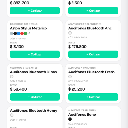
$ 883.700
$ 1.500
+ Cotizar
+ Cotizar
BOLIGRAFOS CON STYLUS
ADAPTADORES Y CARGADORES
Aston Stylus Metalico
Audifonos Bluetooth Anc
+
1
CÓD.
PROA3049
CÓD.
PRO4167
DESDE
DESDE
$ 3.100
$ 175.800
+ Cotizar
+ Cotizar
AUDIFONOS Y PARLANTES
AUDIFONOS Y PARLANTES
Audifonos Bluetooth Dinan
Audifonos Bluetooth Fresh
CÓD.
PRO1418
CÓD.
PROAV2092
DESDE
DESDE
$ 58.400
$ 25.200
+ Cotizar
+ Cotizar
Audifonos Bluetooth Henry
AUDIFONOS Y PARLANTES
Audifonos Bone
CÓD.
PRO1461
CÓD.
PROE2520
DESDE
DESDE