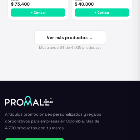
$ 73.400
$ 40.000
+ Cotizar
+ Cotizar
Ver más productos →
Mostrando
24
de
4.035
productos
Artículos promocionales personalizados y regalos
corporativos para empresas en Colombia. Más de
4.700 productos con tu marca.