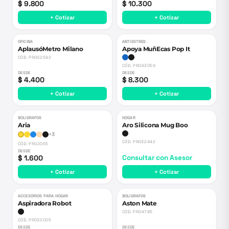
$ 9.800
$ 10.300
+ Cotizar
+ Cotizar
OFICINA
ANTIESTRES
AplausóMetro Milano
Apoya MuñEcas Pop It
CÓD.
PROE2592
CÓD.
PROA3059
DESDE
DESDE
$ 4.400
$ 8.300
+ Cotizar
+ Cotizar
BOLIGRAFOS
HOGAR
Aria
Aro Silicona Mug Boo
+
3
CÓD.
PROE2442
CÓD.
PRO2055
DESDE
$ 1.600
Consultar con Asesor
+ Cotizar
+ Cotizar
ACCESORIOS PARA HOGAR
BOLIGRAFOS
Aspiradora Robot
Aston Mate
CÓD.
PRO4785
CÓD.
PROE2005
DESDE
DESDE