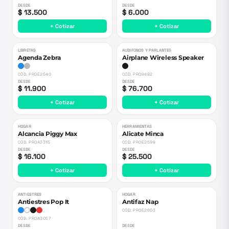
DESDE
DESDE
$ 13.500
$ 6.000
+ Cotizar
+ Cotizar
LIBRETAS
AUDIFONOS Y PARLANTES
Agenda Zebra
Airplane Wireless Speaker
CÓD.
PROE2540
CÓD.
PRO9482
DESDE
DESDE
$ 11.900
$ 76.700
+ Cotizar
+ Cotizar
HOGAR
HERRAMIENTAS
Alcancia Piggy Max
Alicate Minca
CÓD.
PROA3315
CÓD.
PROE2599
DESDE
DESDE
$ 16.100
$ 25.500
+ Cotizar
+ Cotizar
ANTIESTRES
HOGAR
Antiestres Pop It
Antifaz Nap
CÓD.
PROE2603
CÓD.
PROA3057
DESDE
DESDE