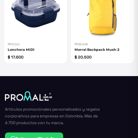
PRO1543
PROA2496
Lonchera MIDI
Morral Backpack Mush-2
$ 17.600
$ 20.500
Artículos promocionales personalizados y regalos
corporativos para empresas en Colombia. Más de
4.700 productos con tu marca.