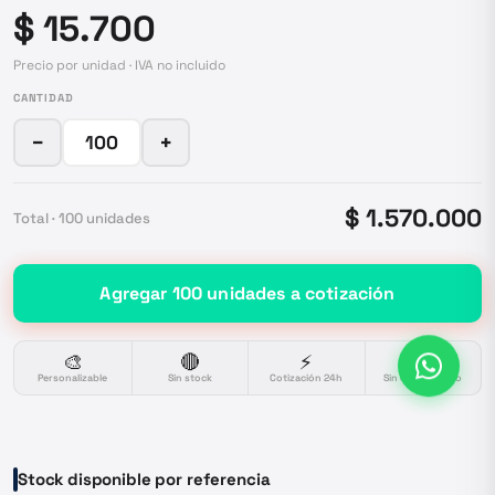
$ 15.700
Precio por unidad · IVA no incluido
CANTIDAD
−
+
$ 1.570.000
Total ·
100
unidades
Agregar
100
unidades
a cotización
🎨
🔴
⚡
🔒
Personalizable
Sin stock
Cotización 24h
Sin compromiso
Stock disponible por referencia