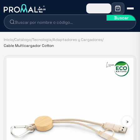
Buscar
Inicio
/
Catálogo
/
Tecnología
/
Adaptadores y Cargadores
/
Cable Multicargador Cotton
›