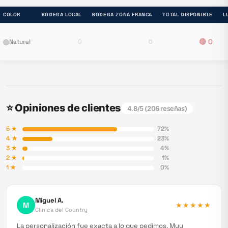
COLOR
BODEGA LOCAL
BODEGA ZONA FRANCA
TOTAL DISPONIBLE
L
🔴
0
Natural
0
0
⭐ Opiniones de clientes
4.8
/5 (
206
reseñas)
5
★
72
%
4
★
23
%
3
★
4
%
2
★
1
%
1
★
0
%
Miguel A.
M
★★★★★
Clínica del Country
La personalización fue exacta a lo que pedimos. Muy