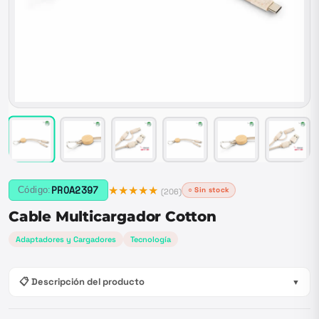
★★★★★
PROA2397
Código:
○ Sin stock
(
206
)
Cable Multicargador Cotton
Adaptadores y Cargadores
Tecnología
📋 Descripción del producto
▼