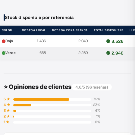
Stock disponible por referencia
COLOR
BODEGA LOCAL
BODEGA ZONA FRANCA
TOTAL DISPONIBLE
LL
Rojo
1.486
2.040
🟢
3.526
Verde
668
2.280
🟢
2.948
⭐ Opiniones de clientes
4.6
/5 (
96
reseñas)
5
★
72
%
4
★
23
%
3
★
4
%
2
★
1
%
1
★
0
%