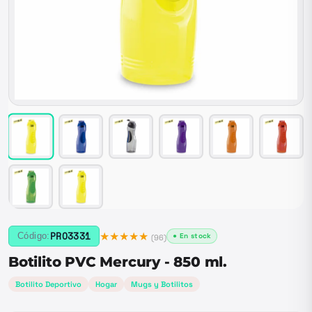
★★★★★
PRO3331
Código:
● En stock
(
96
)
Botilito PVC Mercury - 850 ml.
Botilito Deportivo
Hogar
Mugs y Botilitos