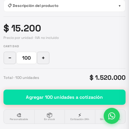
📋 Descripción del producto
▼
$ 15.200
Precio por unidad · IVA no incluido
CANTIDAD
−
+
$ 1.520.000
Total ·
100
unidades
Agregar
100
unidades
a cotización
🎨
📦
⚡
🔒
Personalizable
En stock
Cotización 24h
Sin compromiso