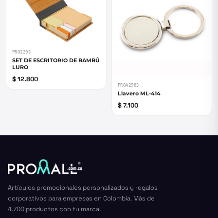
PRO1295
SET DE ESCRITORIO DE BAMBÚ
LURO
$ 12.800
PROA2985
Llavero ML-414
$ 7.100
Artículos promocionales personalizados y regalos
corporativos para empresas en Colombia. Más de
4.700 productos con tu marca.