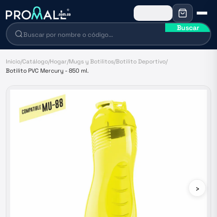
Buscar
Inicio
/
Catálogo
/
Hogar
/
Mugs y Botilitos
/
Botilito Deportivo
/
Botilito PVC Mercury - 850 ml.
›