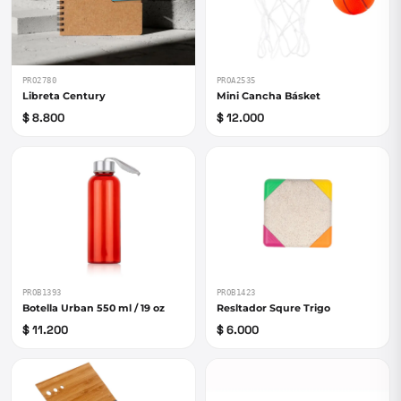
PRO2780
PROA2535
Libreta Century
Mini Cancha Básket
$ 8.800
$ 12.000
PROB1393
PROB1423
Botella Urban 550 ml / 19 oz
Resltador Squre Trigo
$ 11.200
$ 6.000