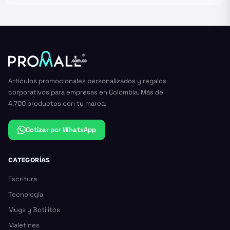
Artículos promocionales personalizados y regalos
corporativos para empresas en Colombia. Más de
4.700 productos con tu marca.
Cotizar por WhatsApp
CATEGORÍAS
Escritura
Tecnología
Mugs y Botilitos
Maletines