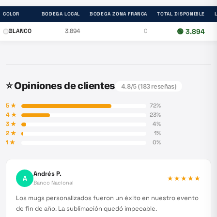
COLOR
BODEGA LOCAL
BODEGA ZONA FRANCA
TOTAL DISPONIBLE
BLANCO
3.894
0
🟢
3.894
⭐ Opiniones de clientes
4.8
/5 (
183
reseñas)
5
★
72
%
4
★
23
%
3
★
4
%
2
★
1
%
1
★
0
%
Andrés P.
A
★★★★★
Banco Nacional
Los mugs personalizados fueron un éxito en nuestro evento
de fin de año. La sublimación quedó impecable.