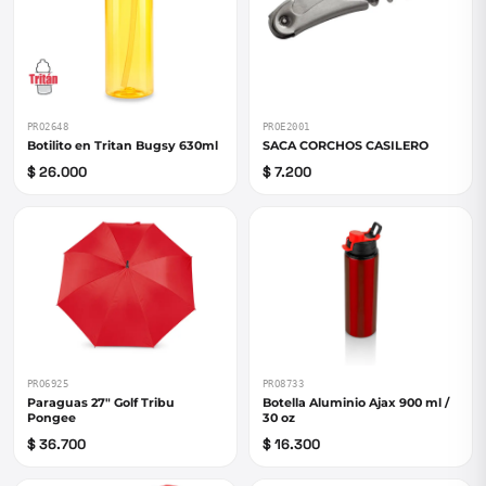
PRO2648
PROE2001
Botilito en Tritan Bugsy 630ml
SACA CORCHOS CASILERO
$ 26.000
$ 7.200
PRO6925
PRO8733
Paraguas 27" Golf Tribu
Botella Aluminio Ajax 900 ml /
Pongee
30 oz
$ 36.700
$ 16.300