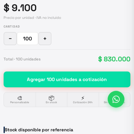
$ 9.100
Precio por unidad · IVA no incluido
CANTIDAD
−
+
$ 830.000
Total ·
100
unidades
Agregar
100
unidades
a cotización
🎨
📦
⚡
🔒
Personalizable
En stock
Cotización 24h
Sin compromiso
Stock disponible por referencia