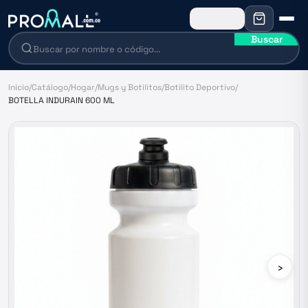
Buscar
Inicio
/
Catálogo
/
Hogar
/
Mugs y Botilitos
/
Botilito Deportivo
/
BOTELLA INDURAIN 600 ML
›