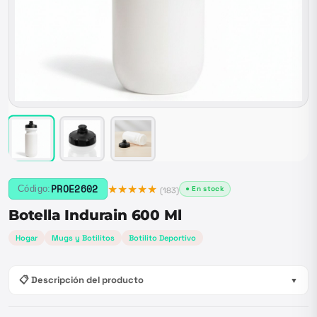
★★★★★
PROE2602
Código:
● En stock
(
183
)
Botella Indurain 600 Ml
Hogar
Mugs y Botilitos
Botilito Deportivo
📋 Descripción del producto
▼