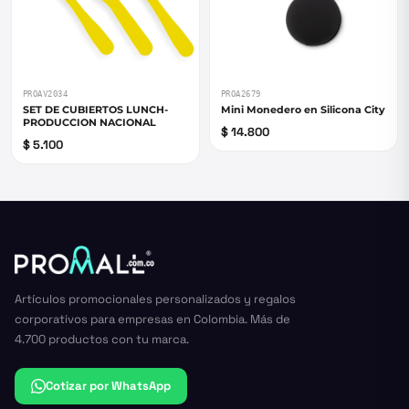
PROAV2034
PROA2679
SET DE CUBIERTOS LUNCH-
Mini Monedero en Silicona City
PRODUCCION NACIONAL
$ 14.800
$ 5.100
Artículos promocionales personalizados y regalos
corporativos para empresas en Colombia. Más de
4.700 productos con tu marca.
Cotizar por WhatsApp