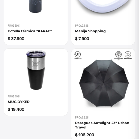
PRO1596
PROA1488
Botella térmica "KARAB"
Manija Shopping
$ 37.900
$ 7.900
PRO1408
MUG DYKER
$ 19.400
PROA3226
Paraguas Autolight 23" Urban
Travel
$ 106.200