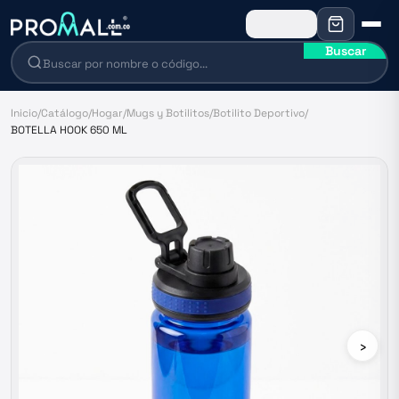
Buscar
Inicio
/
Catálogo
/
Hogar
/
Mugs y Botilitos
/
Botilito Deportivo
/
BOTELLA HOOK 650 ML
›