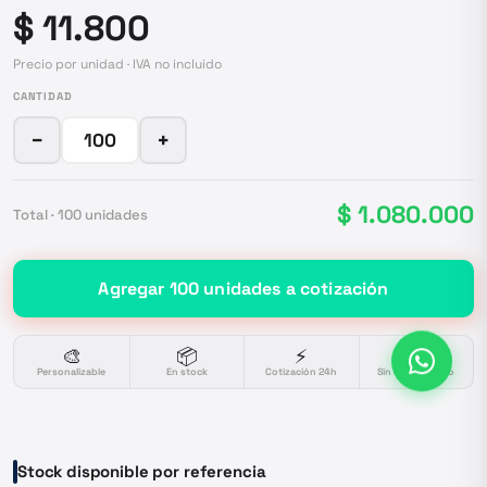
$ 11.800
Precio por unidad · IVA no incluido
CANTIDAD
−
+
$ 1.080.000
Total ·
100
unidades
Agregar
100
unidades
a cotización
🎨
📦
⚡
🔒
Personalizable
En stock
Cotización 24h
Sin compromiso
Stock disponible por referencia