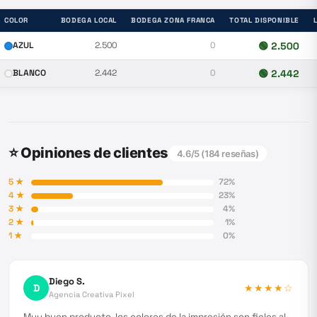
COLOR
BODEGA LOCAL
BODEGA ZONA FRANCA
TOTAL DISPONIBLE
AZUL
2.500
0
🟢
2.500
BLANCO
2.442
0
🟢
2.442
⭐ Opiniones de clientes
4.6
/5 (
184
reseñas)
5
★
72
%
4
★
23
%
3
★
4
%
2
★
1
%
1
★
0
%
Diego S.
D
★★★★
☆
Agencia Creativa Pixel
Muy buen producto, los colores de la impresión son fieles al