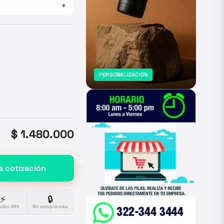
▼
PERSONALIZACIÓN
$ 1.480.000
a cotización
⚡
🔒
ación 24h
Sin compromiso