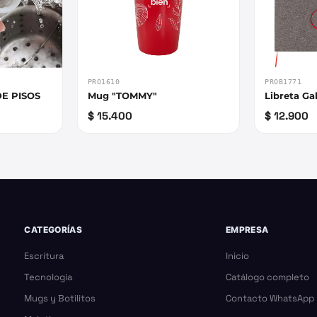
PRO1610
PROB1771
E PISOS
Mug "TOMMY"
Libreta Gal
$ 15.400
$ 12.900
CATEGORÍAS
EMPRESA
Escritura
Inicio
Tecnología
Catálogo completo
Mugs y Botilitos
Contacto WhatsApp