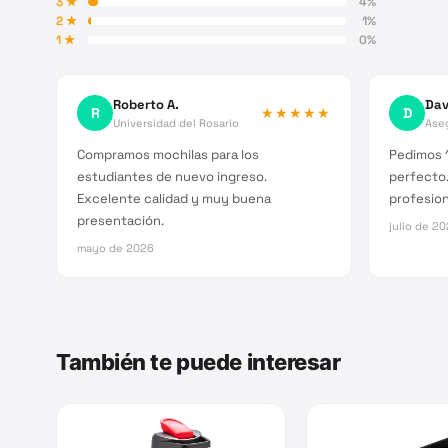
3
★
4
%
2
★
1
%
1
★
0
%
Roberto A.
Dav
R
★★★★★
D
Universidad del Rosario
Ase
Compramos mochilas para los
Pedimos 1
estudiantes de nuevo ingreso.
perfecto.
Excelente calidad y muy buena
profesion
presentación.
julio de 2
mayo de 2026
También te puede interesar