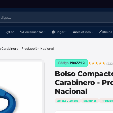
🌿
🔧
🏠
💼
🖊️
Eco
Herramientas
Hogar
Maletines
Oficina
 Carabinero - Producción Nacional
★★★★★
PRO3319
Código:
(
222
Bolso Compact
Carabinero - P
Nacional
Bolsas y Bolsos
Maletines
Producc