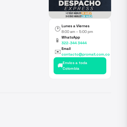
Lunes a Viernes
🕐
8:00 am – 5:00 pm
WhatsApp
📱
322-344 3444
Email
✉️
contacto@promall.com.co
Envíos a toda
🚚
Colombia