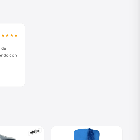
★★★★★
s de
jando con