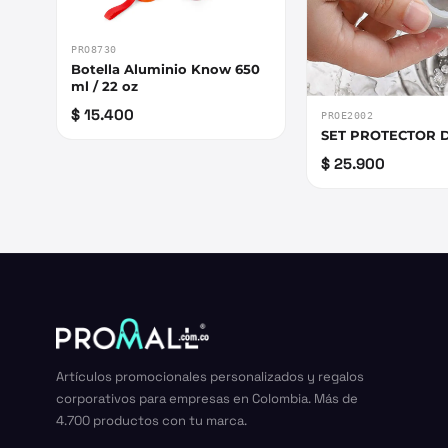
PRO8730
Botella Aluminio Know 650
ml / 22 oz
$ 15.400
PROE2002
SET PROTECTOR D
$ 25.900
Artículos promocionales personalizados y regalos
corporativos para empresas en Colombia. Más de
4.700 productos con tu marca.