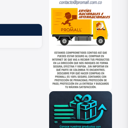
ESTADO
—