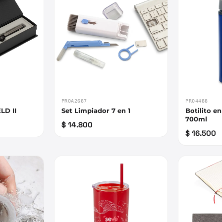
PROA2687
PRO4488
LD II
Set Limpiador 7 en 1
Botilito e
700ml
$ 14.800
$ 16.500