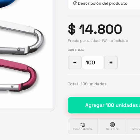
📋 Descripción del producto
$ 14.800
Precio por unidad · IVA no incluido
CANTIDAD
−
+
Total ·
100
unidades
Agregar
100
unidades
🎨
🔴
Personalizable
Sin stock
Cotiz