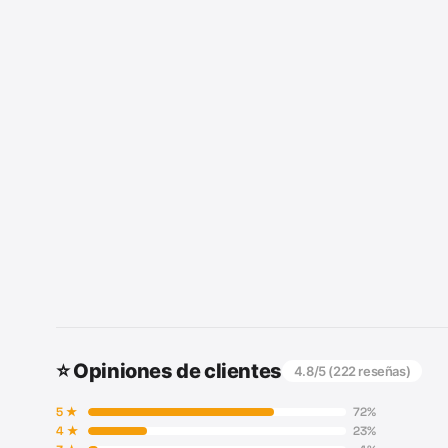
⭐ Opiniones de clientes
4.8
/5 (
222
reseñas)
5
★
72
%
4
★
23
%