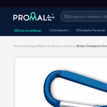
👕
💆
Confección
Cuidado Personal
Todo el catálogo
Inicio
/
Catálogo
/
Maletines
/
Bolsas y Bolsos
/
Bolso Compacto Con