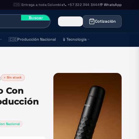
🇨🇴 Entrega a toda Colombia
📞 +57 322 344 3444
💬 WhatsApp
Buscar
Cotización
🇨🇴
📱
Producción Nacional
Tecnología
○ Sin stock
)
o Con
roducción
ion Nacional