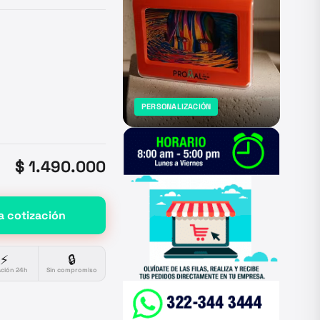
PERSONALIZACIÓN
$ 1.490.000
a cotización
⚡
🔒
ación 24h
Sin compromiso