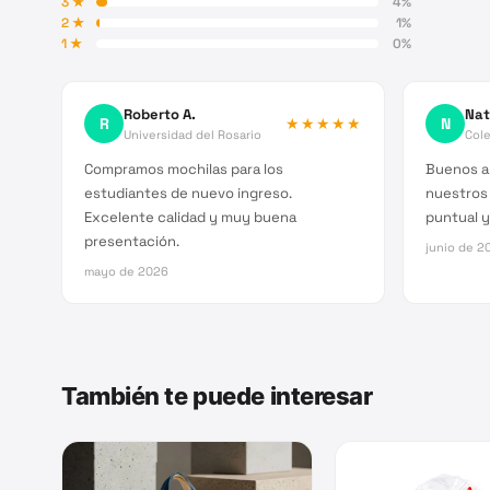
3
★
4
%
2
★
1
%
1
★
0
%
Roberto A.
Nat
R
★★★★★
N
Universidad del Rosario
Cole
Compramos mochilas para los
Buenos a
estudiantes de nuevo ingreso.
nuestros
Excelente calidad y muy buena
puntual y
presentación.
junio de 2
mayo de 2026
También te puede interesar