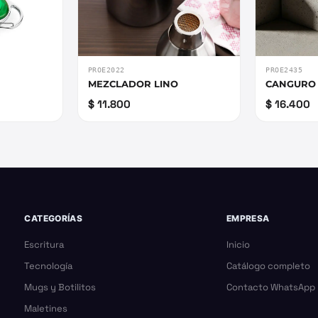
PROE2022
PROE2435
MEZCLADOR LINO
CANGURO 
$ 11.800
$ 16.400
CATEGORÍAS
EMPRESA
Escritura
Inicio
Tecnología
Catálogo completo
Mugs y Botilitos
Contacto WhatsApp
Maletines