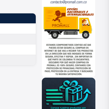
ESTADO
—
—
—
—