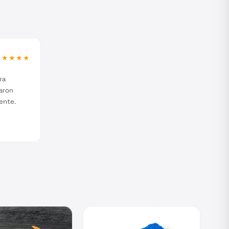
★★★★★
ra
aron
ente.