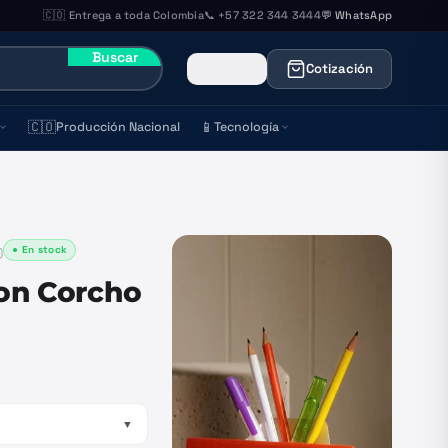
🇨🇴 Entrega a toda Colombia
📞 +57 322 344 3444
💬 WhatsApp
Buscar
Cotización
🇨🇴
📱
Producción Nacional
Tecnología
● En stock
)
on Corcho
▼