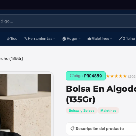
🌿
🔧
🏠
💼
🖊️
Eco
Herramientas
Hogar
Maletines
Oficina
rcho (135Gr)
★★★★★
PRO4859
Código:
(
202
Bolsa En Algod
(135Gr)
Bolsas y Bolsos
Maletines
📋 Descripción del producto