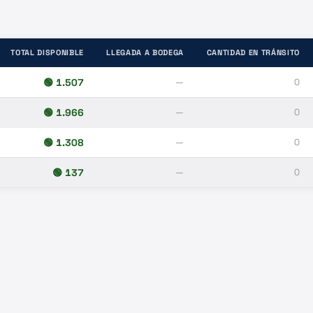
TOTAL DISPONIBLE
LLEGADA A BODEGA
CANTIDAD EN TRÁNSITO
🟢
1.507
—
0
🟢
1.966
—
0
🟢
1.308
—
0
🟢
137
—
0