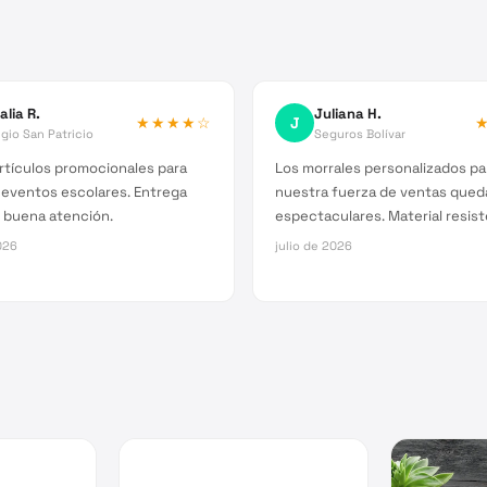
alia R.
Juliana H.
★★★★
☆
J
gio San Patricio
Seguros Bolívar
rtículos promocionales para
Los morrales personalizados pa
 eventos escolares. Entrega
nuestra fuerza de ventas qued
 buena atención.
espectaculares. Material resist
026
julio de 2026