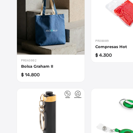
PRO8089
Compresas Hot
$ 4.300
PROA3002
Bolsa Graham II
$ 14.800