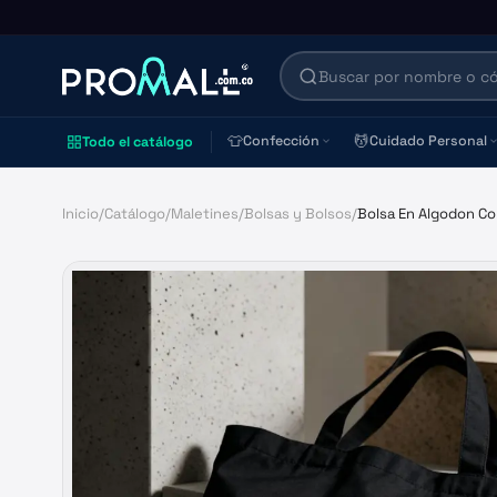
👕
💆
Confección
Cuidado Personal
Todo el catálogo
Inicio
/
Catálogo
/
Maletines
/
Bolsas y Bolsos
/
Bolsa En Algodon Co