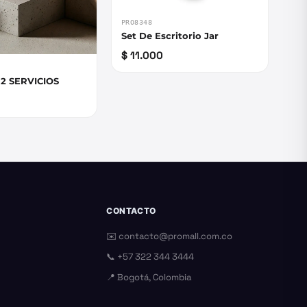
PRO8348
Set De Escritorio Jar
$ 11.000
2 SERVICIOS
CONTACTO
✉️
contacto@promall.com.co
📞
+57 322 344 3444
📍 Bogotá, Colombia