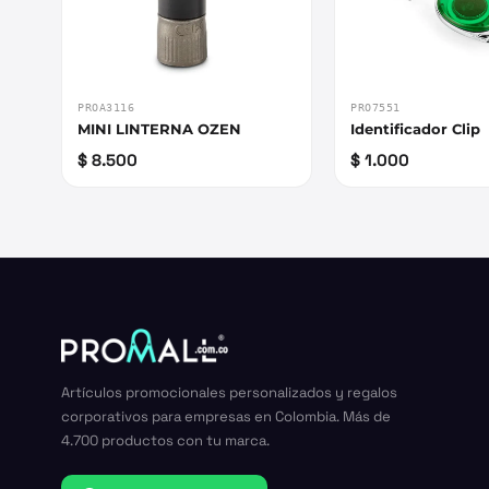
PROA3116
PRO7551
MINI LINTERNA OZEN
Identificador Clip
$ 8.500
$ 1.000
Artículos promocionales personalizados y regalos
corporativos para empresas en Colombia. Más de
4.700 productos con tu marca.