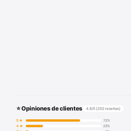
⭐ Opiniones de clientes
4.8
/5 (
202
reseñas)
5
★
72
%
4
★
23
%