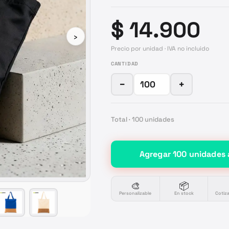
$ 14.900
›
Precio por unidad · IVA no incluido
CANTIDAD
−
+
Total ·
100
unidades
Agregar
100
unidades
🎨
📦
Personalizable
En stock
Cotiz