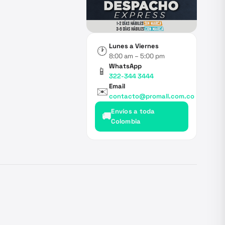
Lunes a Viernes
🕐
8:00 am – 5:00 pm
WhatsApp
📱
322-344 3444
Email
✉️
contacto@promall.com.co
Envíos a toda
🚚
Colombia