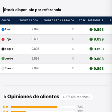
Stock disponible por referencia
COLOR
BODEGA LOCAL
BODEGA ZONA FRANCA
TOTAL DISPONIBLE
L
Azul
9.898
0
🟢
9.898
Rojo
9.699
0
🟢
9.699
Negro
9.898
0
🟢
9.898
Verde
9.898
0
🟢
9.898
Blanco
9.898
0
🟢
9.898
⭐ Opiniones de clientes
4.6
/5 (
89
reseñas)
5
★
72
%
4
★
23
%