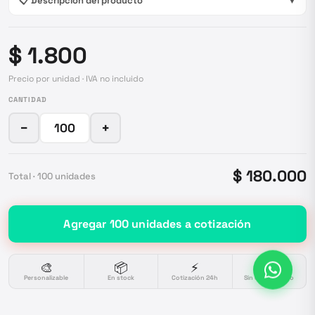
📋 Descripción del producto
▼
$ 1.800
Precio por unidad · IVA no incluido
CANTIDAD
−
+
$ 180.000
Total ·
100
unidades
Agregar
100
unidades
a cotización
🎨
📦
⚡
🔒
Personalizable
En stock
Cotización 24h
Sin compromiso