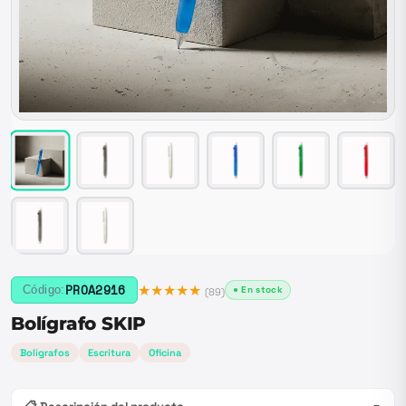
★★★★★
PROA2916
Código:
● En stock
(
89
)
Bolígrafo SKIP
Boligrafos
Escritura
Oficina