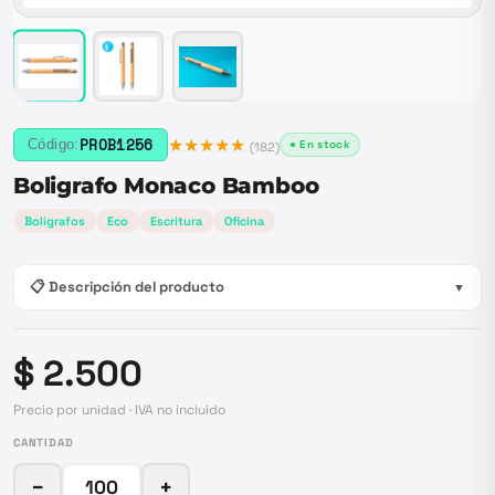
★★★★★
PROB1256
Código:
● En stock
(
182
)
Boligrafo Monaco Bamboo
Boligrafos
Eco
Escritura
Oficina
📋 Descripción del producto
▼
$ 2.500
Precio por unidad · IVA no incluido
CANTIDAD
−
+