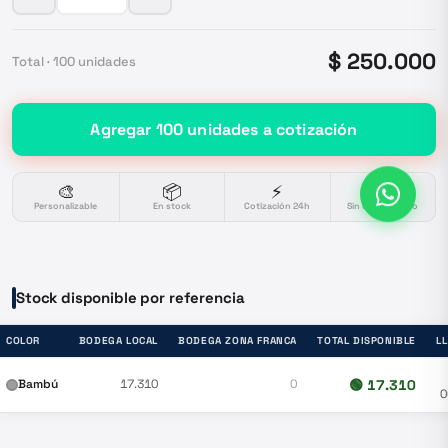
$ 250.000
Total ·
100
unidades
Agregar
100
unidades
a cotización
🎨
📦
⚡
🔒
Personalizable
En stock
Cotización 24h
Sin compromiso
Stock disponible por referencia
COLOR
BODEGA LOCAL
BODEGA ZONA FRANCA
TOTAL DISPONIBLE
L
Bambú
17.310
0
🟢
17.310
0