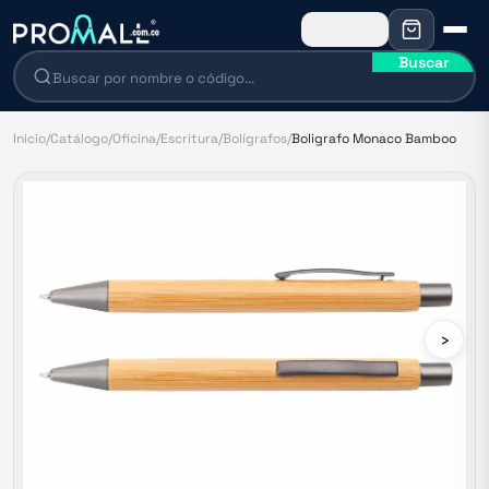
Buscar
Inicio
/
Catálogo
/
Oficina
/
Escritura
/
Bolígrafos
/
Boligrafo Monaco Bamboo
›