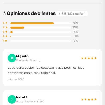
⭐ Opiniones de clientes
4.6
/5 (
182
reseñas)
5
★
72
%
4
★
23
%
3
★
4
%
2
★
1
%
1
★
0
%
Miguel A.
M
★★★★★
Clínica del Country
La personalización fue exacta a lo que pedimos. Muy
contentos con el resultado final.
julio de 2026
Isabel T.
I
★★★★★
Grupo Empresarial ABC