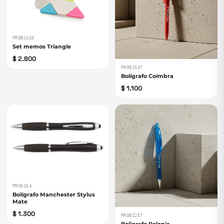
PROB1450
Set memos Triangle
$ 2.800
PROB1547
Bolígrafo Coímbra
$ 1.100
PRO6354
Bolígrafo Manchester Stylus
Mate
$ 1.300
PROB1257