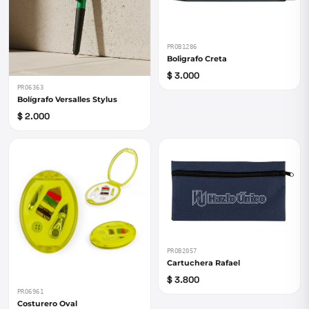
PROB1286
Boligrafo Creta
$ 3.000
PRO6363
Bolígrafo Versalles Stylus
$ 2.000
PROB2057
Cartuchera Rafael
$ 3.800
PRO6961
Costurero Oval