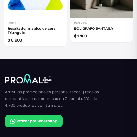
PRO2716
PROE2337
Resaltador magico de cera
BOLIGRAFO SANTANA
Triangulo
$ 1.100
$ 6.900
Artículos promocionales personalizados y regalos
corporativos para empresas en Colombia. Más de
4.700 productos con tu marca.
Cotizar por WhatsApp