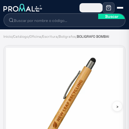
Buscar
Inicio
/
Catálogo
/
Oficina
/
Escritura
/
Bolígrafos
/
BOLIGRAFO BOMBAI
›