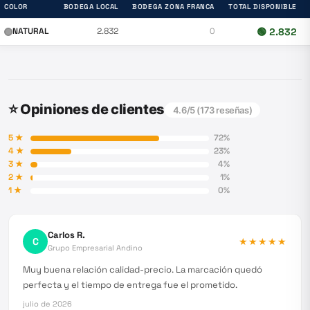
COLOR
BODEGA LOCAL
BODEGA ZONA FRANCA
TOTAL DISPONIBLE
NATURAL
2.832
0
🟢
2.832
⭐ Opiniones de clientes
4.6
/5 (
173
reseñas)
5
★
72
%
4
★
23
%
3
★
4
%
2
★
1
%
1
★
0
%
Carlos R.
C
★★★★★
Grupo Empresarial Andino
Muy buena relación calidad-precio. La marcación quedó
perfecta y el tiempo de entrega fue el prometido.
julio de 2026