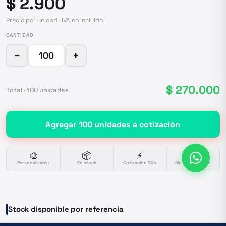
$ 2.900
Precio por unidad · IVA no incluido
CANTIDAD
−
+
$ 270.000
Total ·
100
unidades
Agregar
100
unidades
a cotización
🎨
📦
⚡
🔒
Personalizable
En stock
Cotización 24h
Sin compromiso
Stock disponible por referencia