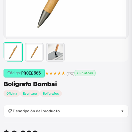
★★★★★
PROE2585
Código:
● En stock
(
173
)
Boligrafo Bombai
Oficina
Escritura
Bolígrafos
📋 Descripción del producto
▼