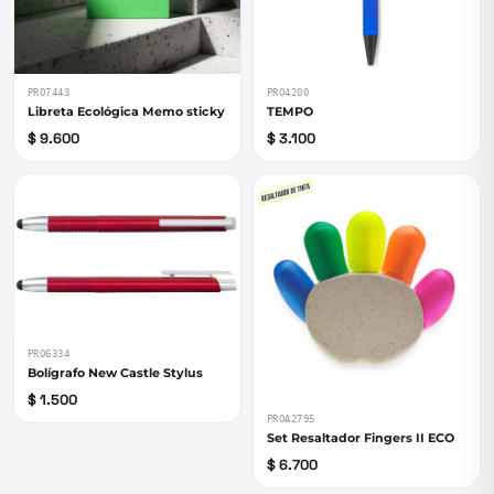
PRO7443
PRO4200
Libreta Ecológica Memo sticky
TEMPO
$ 9.600
$ 3.100
PRO6334
Bolígrafo New Castle Stylus
$ 1.500
PROA2795
Set Resaltador Fingers II ECO
$ 6.700