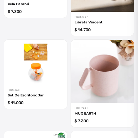
Vela Bambú
$ 7.300
PROA2147
Libreta Vincent
$ 14.700
PRO8348
Set De Escritorio Jar
$ 11.000
PROE2441
MUG EARTH
$ 7.300