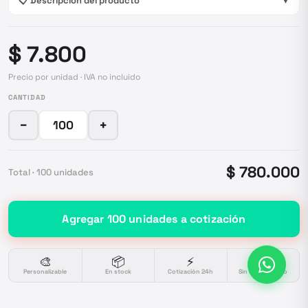
📋 Descripción del producto
▼
$ 7.800
Precio por unidad · IVA no incluido
CANTIDAD
−
+
$ 780.000
Total ·
100
unidades
Agregar
100
unidades
a cotización
🎨
📦
⚡
🔒
Personalizable
En stock
Cotización 24h
Sin compromiso