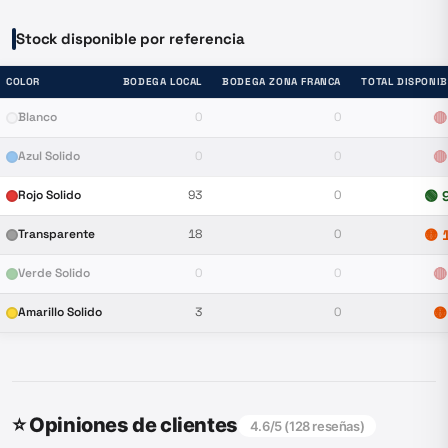
Stock disponible por referencia
COLOR
BODEGA LOCAL
BODEGA ZONA FRANCA
TOTAL DISPONIB
Blanco
0
0
🔴
Azul Solido
0
0
🔴
Rojo Solido
93
0
🟢
Transparente
18
0
🟡
Verde Solido
0
0
🔴
Amarillo Solido
3
0
🟡
⭐ Opiniones de clientes
4.6
/5 (
128
reseñas)