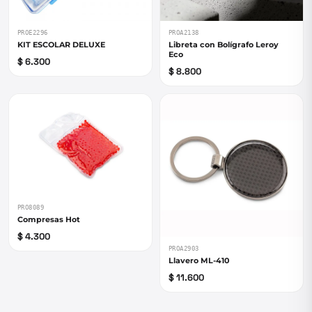
PROE2296
PROA2138
KIT ESCOLAR DELUXE
Libreta con Bolígrafo Leroy
Eco
$ 6.300
$ 8.800
PRO8089
Compresas Hot
$ 4.300
PROA2903
Llavero ML-410
$ 11.600