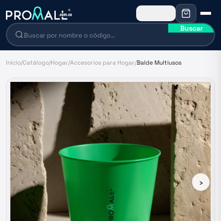
Buscar
Inicio
/
Catálogo
/
Hogar
/
Accesorios para Hogar
/
Balde Multiusos
›