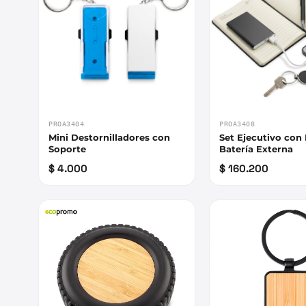
PROA3404
PROA3408
Mini Destornilladores con
Set Ejecutivo con 
Soporte
Batería Externa
$ 4.000
$ 160.200