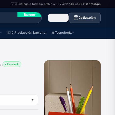
🇨🇴 Entrega a toda Colombia
📞 +57 322 344 3444
💬 WhatsApp
Buscar
Cotización
🇨🇴
📱
Producción Nacional
Tecnología
● En stock
8
)
▼