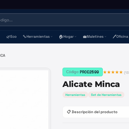
🌿
🔧
🏠
💼
🖊️
Eco
Herramientas
Hogar
Maletines
Oficina
NCA
★★★★★
PROE2599
Código:
(
13
Alicate Minca
Herramientas
Set de Herramientas
📋 Descripción del producto