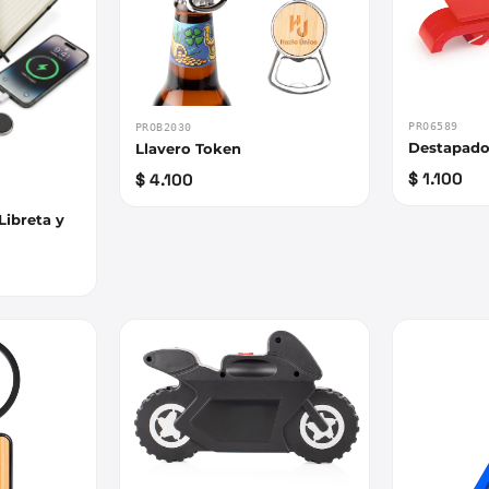
PRO6589
PROB2030
Destapado
Llavero Token
$ 1.100
$ 4.100
Libreta y