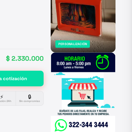
PERSONALIZACIÓN
$ 2.330.000
a cotización
⚡
🔒
ación 24h
Sin compromiso