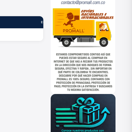
ESTADO
—