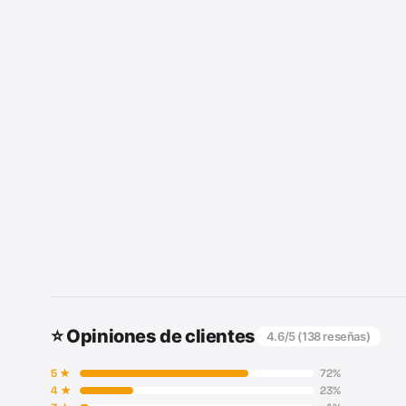
⭐ Opiniones de clientes
4.6
/5 (
138
reseñas)
5
★
72
%
4
★
23
%