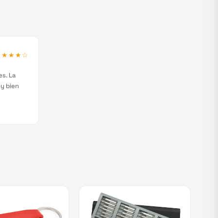
★★★★
☆
es. La
y bien