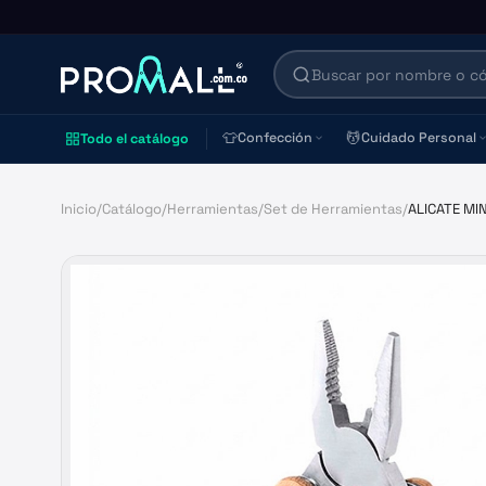
👕
💆
Confección
Cuidado Personal
Todo el catálogo
Inicio
/
Catálogo
/
Herramientas
/
Set de Herramientas
/
ALICATE MI