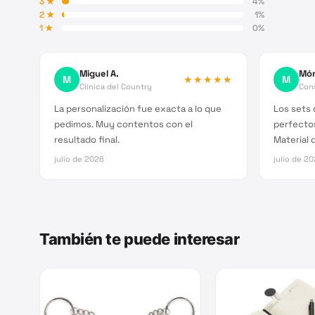
3
★
4
%
2
★
1
%
1
★
0
%
Miguel A.
Món
M
★★★★★
M
Clínica del Country
Con
La personalización fue exacta a lo que
Los sets 
pedimos. Muy contentos con el
perfectos
resultado final.
Material 
julio de 2026
julio de 2
También te puede interesar