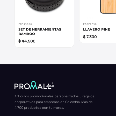
PROA3090
PROE2538
SET DE HERRAMIENTAS
LLAVERO PINE
BAMBOO
$ 7.300
$ 44.500
Artículos promocionales personalizados y regalos
corporativos para empresas en Colombia. Más de
4.700 productos con tu marca.