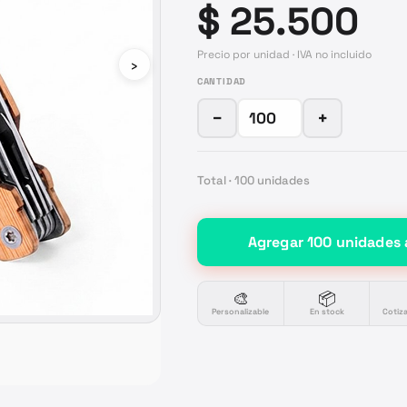
$ 25.500
Precio por unidad · IVA no incluido
›
CANTIDAD
−
+
Total ·
100
unidades
Agregar
100
unidades
🎨
📦
Personalizable
En stock
Cotiz