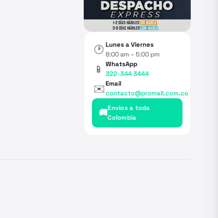
Lunes a Viernes
🕐
8:00 am – 5:00 pm
WhatsApp
📱
322-344 3444
Email
✉️
contacto@promall.com.co
Envíos a toda
🚚
Colombia