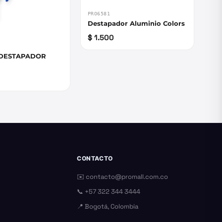
PRO6581
Destapador Aluminio Colors
$ 1.500
 DESTAPADOR
CONTACTO
✉️
contacto@promall.com.co
📞
+57 322 344 3444
📍 Bogotá, Colombia