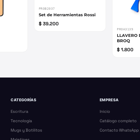
PROB2037
Set de Herramientas Rossi
$ 39.200
PROA3139
LLAVERO
BROQ
$ 1.800
CATEGORÍAS
EMPRESA
Escritura
Inicio
Tecnología
Catálogo completo
Mugs y Botilitos
Contacto WhatsApp
Maletines