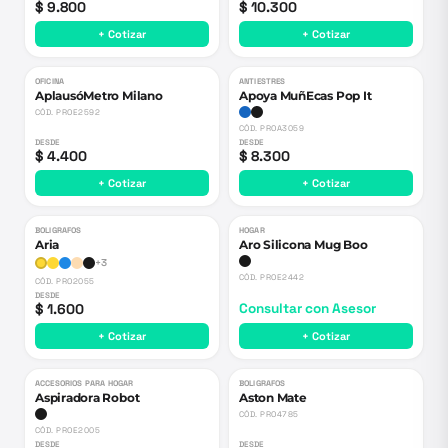
$ 9.800
$ 10.300
+ Cotizar
+ Cotizar
OFICINA
ANTIESTRES
AplausóMetro Milano
Apoya MuñEcas Pop It
CÓD.
PROE2592
CÓD.
PROA3059
DESDE
DESDE
$ 4.400
$ 8.300
+ Cotizar
+ Cotizar
BOLIGRAFOS
HOGAR
Aria
Aro Silicona Mug Boo
+
3
CÓD.
PROE2442
CÓD.
PRO2055
DESDE
$ 1.600
Consultar con Asesor
+ Cotizar
+ Cotizar
ACCESORIOS PARA HOGAR
BOLIGRAFOS
Aspiradora Robot
Aston Mate
CÓD.
PRO4785
CÓD.
PROE2005
DESDE
DESDE