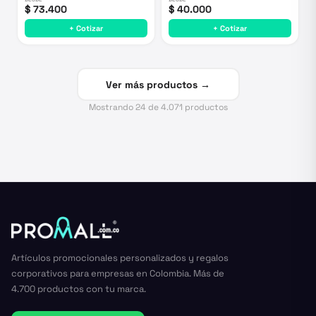
$ 73.400
$ 40.000
+ Cotizar
+ Cotizar
Ver más productos →
Mostrando
24
de
4.071
productos
Artículos promocionales personalizados y regalos
corporativos para empresas en Colombia. Más de
4.700 productos con tu marca.