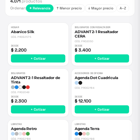
4.071
productos
Ordenar:
✦ Relevancia
↑ Menor precio
↓ Mayor precio
A–Z
HOGAR
BOLIGRAFOS CON RESALTADOR
Abanico Silk
ADVANT 2-1 Resaltador
CERA
CÓD.
PROE2575
CÓD.
PRO2050
DESDE
DESDE
$ 2.200
$ 3.400
+ Cotizar
+ Cotizar
BOLIGRAFOS
ACCESORIOS DE OFICINA
ADVANT 2-1 Resaltador de
Agenda Dot Cuadricula
Tinta
CÓD.
PROE2164
CÓD.
PRO2049
DESDE
DESDE
$ 2.300
$ 12.100
+ Cotizar
+ Cotizar
LIBRETAS
LIBRETAS
Agenda Retro
Agenda Terra
CÓD.
PROE2196
CÓD.
PROE2198