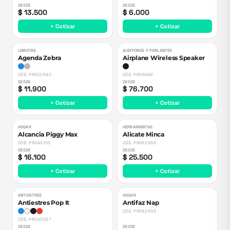
DESDE
DESDE
$ 13.500
$ 6.000
+ Cotizar
+ Cotizar
LIBRETAS
AUDIFONOS Y PARLANTES
Agenda Zebra
Airplane Wireless Speaker
CÓD.
PROE2540
CÓD.
PRO9482
DESDE
DESDE
$ 11.900
$ 76.700
+ Cotizar
+ Cotizar
HOGAR
HERRAMIENTAS
Alcancia Piggy Max
Alicate Minca
CÓD.
PROA3315
CÓD.
PROE2599
DESDE
DESDE
$ 16.100
$ 25.500
+ Cotizar
+ Cotizar
ANTIESTRES
HOGAR
Antiestres Pop It
Antifaz Nap
CÓD.
PROE2603
CÓD.
PROA3057
DESDE
DESDE