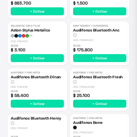
$ 883.700
$ 1.500
+ Cotizar
+ Cotizar
BOLIGRAFOS CON STYLUS
ADAPTADORES Y CARGADORES
Aston Stylus Metalico
Audifonos Bluetooth Anc
+
1
CÓD.
PROA3049
CÓD.
PRO4167
DESDE
DESDE
$ 3.100
$ 175.800
+ Cotizar
+ Cotizar
AUDIFONOS Y PARLANTES
AUDIFONOS Y PARLANTES
Audifonos Bluetooth Dinan
Audifonos Bluetooth Fresh
CÓD.
PRO1418
CÓD.
PROAV2092
DESDE
DESDE
$ 58.400
$ 25.100
+ Cotizar
+ Cotizar
Audifonos Bluetooth Henry
AUDIFONOS Y PARLANTES
Audifonos Bone
CÓD.
PRO1461
CÓD.
PROE2520
DESDE
DESDE