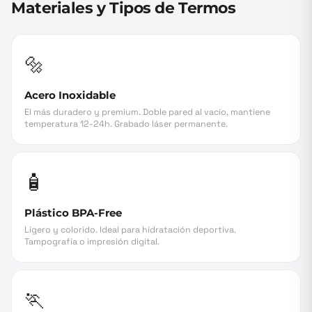
Materiales y Tipos de Termos
🔩
Acero Inoxidable
El más duradero y premium. Doble pared al vacío, mantiene
temperatura 12-24h. Grabado láser permanente.
🧴
Plástico BPA-Free
Ligero y colorido. Ideal para hidratación deportiva.
Tampografía o impresión digital.
🏃