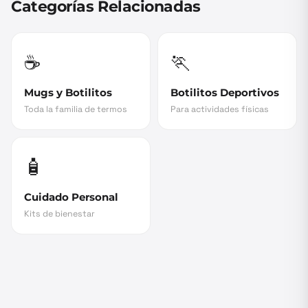
Categorías Relacionadas
☕
🏃
Mugs y Botilitos
Botilitos Deportivos
Toda la familia de termos
Para actividades físicas
🧴
Cuidado Personal
Kits de bienestar