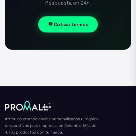
Respuesta en 24h.
💬 Cotizar termos
Artículos promocionales personalizados y regalos
corporativos para empresas en Colombia. Más de
4.700 productos con tu marca.