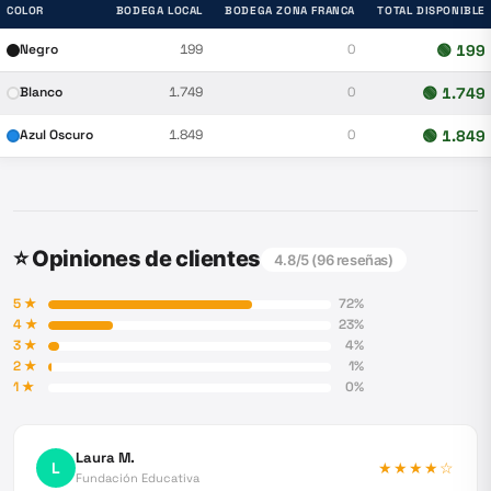
COLOR
BODEGA LOCAL
BODEGA ZONA FRANCA
TOTAL DISPONIBLE
Negro
199
0
🟢
199
Blanco
1.749
0
🟢
1.749
Azul Oscuro
1.849
0
🟢
1.849
⭐ Opiniones de clientes
4.8
/5 (
96
reseñas)
5
★
72
%
4
★
23
%
3
★
4
%
2
★
1
%
1
★
0
%
Laura M.
L
★★★★
☆
Fundación Educativa