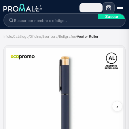
Buscar
Inicio
/
Catálogo
/
Oficina
/
Escritura
/
Bolígrafos
/
Vector Roller
›