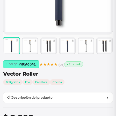
★★★★★
PROA3341
Código:
● En stock
(
96
)
Vector Roller
Boligrafos
Eco
Escritura
Oficina
📋 Descripción del producto
▼