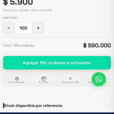
$ 5.900
Precio por unidad · IVA no incluido
CANTIDAD
−
+
$ 590.000
Total ·
100
unidades
Agregar
100
unidades
a cotización
🎨
📦
⚡
🔒
Personalizable
En stock
Cotización 24h
Sin compromiso
Stock disponible por referencia