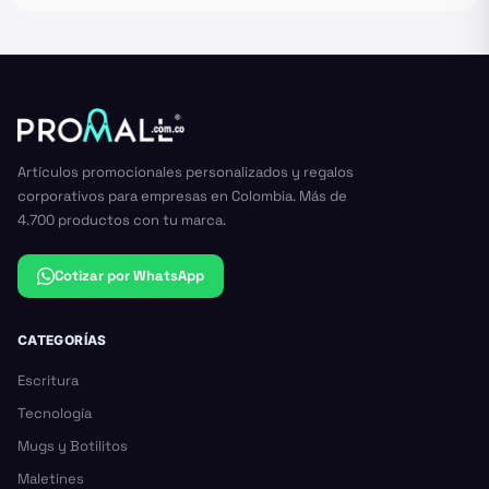
Artículos promocionales personalizados y regalos
corporativos para empresas en Colombia. Más de
4.700 productos con tu marca.
Cotizar por WhatsApp
CATEGORÍAS
Escritura
Tecnología
Mugs y Botilitos
Maletines