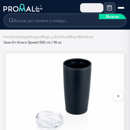
Buscar
Inicio
/
Catálogo
/
Hogar
/
Mugs y Botilitos
/
Mug Metálico
/
Vaso En Acero Speed 550 ml / 19 oz
›