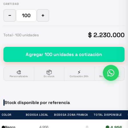
CANTIDAD
−
+
$ 2.230.000
Total ·
100
unidades
Agregar
100
unidades
a cotización
🎨
📦
⚡
🔒
Personalizable
En stock
Cotización 24h
Sin compromiso
Stock disponible por referencia
COLOR
BODEGA LOCAL
BODEGA ZONA FRANCA
TOTAL DISPONIBLE
Negro
4.956
0
🟢
4.956