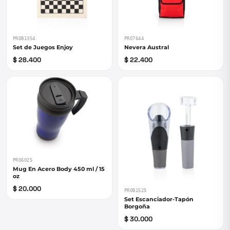
PROB1354
PRO7644
Set de Juegos Enjoy
Nevera Austral
$ 28.400
$ 22.400
PRO6025
Mug En Acero Body 450 ml / 15
oz
$ 20.000
PROB1525
Set Escanciador-Tapón
Borgoña
$ 30.000