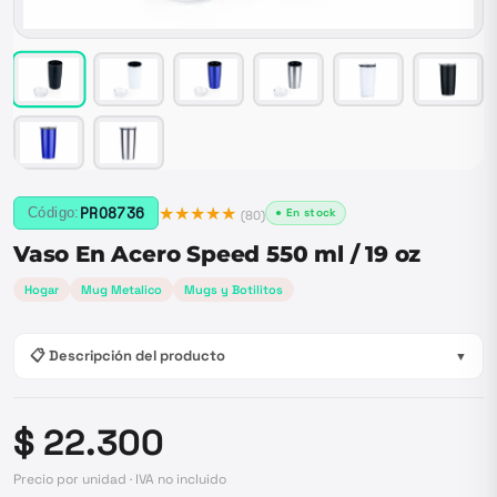
★★★★★
PRO8736
Código:
● En stock
(
80
)
Vaso En Acero Speed 550 ml / 19 oz
Hogar
Mug Metalico
Mugs y Botilitos
📋 Descripción del producto
▼
$ 22.300
Precio por unidad · IVA no incluido