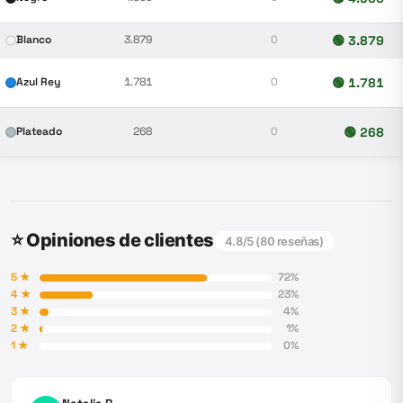
Blanco
3.879
0
🟢
3.879
Azul Rey
1.781
0
🟢
1.781
Plateado
268
0
🟢
268
⭐ Opiniones de clientes
4.8
/5 (
80
reseñas)
5
★
72
%
4
★
23
%
3
★
4
%
2
★
1
%
1
★
0
%