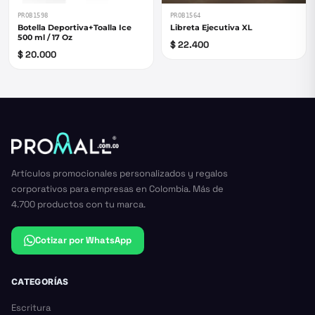
PROB1598
PROB1564
Botella Deportiva+Toalla Ice
Libreta Ejecutiva XL
500 ml / 17 Oz
$ 22.400
$ 20.000
Artículos promocionales personalizados y regalos
corporativos para empresas en Colombia. Más de
4.700 productos con tu marca.
Cotizar por WhatsApp
CATEGORÍAS
Escritura