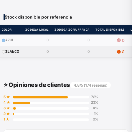
Stock disponible por referencia
COLOR
BODEGA LOCAL
BODEGA ZONA FRANCA
TOTAL DISPONIBLE
AZUL
0
0
🔴
0
BLANCO
0
0
🟡
2
⭐ Opiniones de clientes
4.8
/5 (
174
reseñas)
5
★
72
%
4
★
23
%
3
★
4
%
2
★
1
%
1
★
0
%