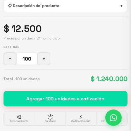
📋 Descripción del producto
▼
$ 12.500
Precio por unidad · IVA no incluido
CANTIDAD
−
+
$ 1.240.000
Total ·
100
unidades
Agregar
100
unidades
a cotización
🎨
📦
⚡
🔒
Personalizable
En stock
Cotización 24h
Sin compromiso