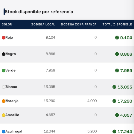
Stock disponible por referencia
COLOR
BODEGA LOCAL
BODEGA ZONA FRANCA
TOTAL DISPONIBLE
Rojo
9.104
0
🟢
9.104
Negro
8.866
0
🟢
8.866
Verde
7.959
0
🟢
7.959
Blanco
13.095
0
🟢
13.095
Naranja
13.290
4.000
🟢
17.290
Amarillo
4.657
0
🟢
4.657
Azul royal
12.044
5.200
🟢
17.244