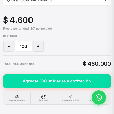
📋 Descripción del producto
▼
$ 4.600
Precio por unidad · IVA no incluido
CANTIDAD
−
+
$ 460.000
Total ·
100
unidades
Agregar
100
unidades
a cotización
🎨
📦
⚡
🔒
Personalizable
En stock
Cotización 24h
Sin compromiso