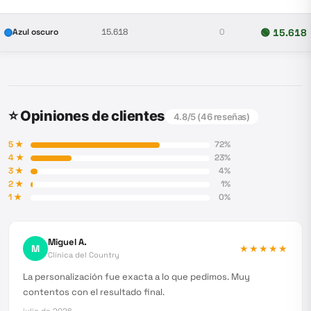
Azul oscuro
15.618
0
🟢
15.618
⭐ Opiniones de clientes
4.8
/5 (
46
reseñas)
5
★
72
%
4
★
23
%
3
★
4
%
2
★
1
%
1
★
0
%
Miguel A.
M
★★★★★
Clínica del Country
La personalización fue exacta a lo que pedimos. Muy
contentos con el resultado final.