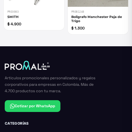
PRO3083
PROB1248
SMITH
Boligrafo Manchester Paja de
Trigo
$ 4.900
$ 1.300
Artículos promocionales personalizados y regalos
corporativos para empresas en Colombia. Más de
4.700 productos con tu marca.
Cotizar por WhatsApp
CATEGORÍAS