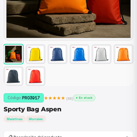
★★★★★
PRO3917
Código:
● En stock
(
46
)
Sporty Bag Aspen
Maletines
Morrales