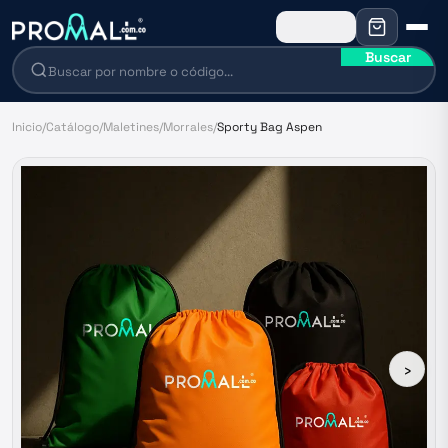
Buscar
Inicio
/
Catálogo
/
Maletines
/
Morrales
/
Sporty Bag Aspen
›