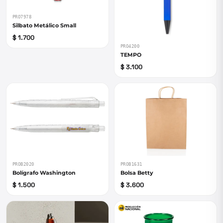
PRO7978
Silbato Metálico Small
$ 1.700
PRO4200
TEMPO
$ 3.100
PROB1631
PROB2020
Bolsa Betty
Bolígrafo Washington
$ 3.600
$ 1.500