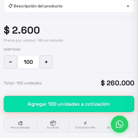
📋 Descripción del producto
▼
$ 2.600
Precio por unidad · IVA no incluido
CANTIDAD
−
+
$ 260.000
Total ·
100
unidades
Agregar
100
unidades
a cotización
🎨
📦
⚡
🔒
Personalizable
En stock
Cotización 24h
Sin compromiso