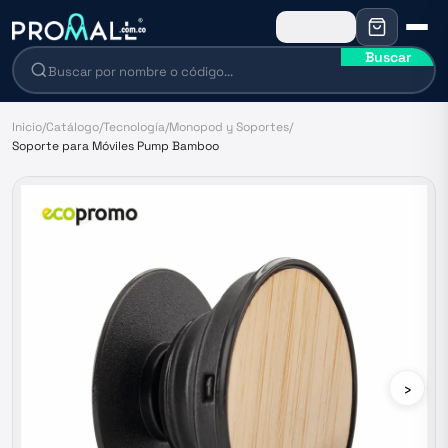
Buscar
Inicio
/
Catálogo
/
Tecnología
/
Monopod y Soportes
/
Soporte para Móviles Pump Bamboo
›