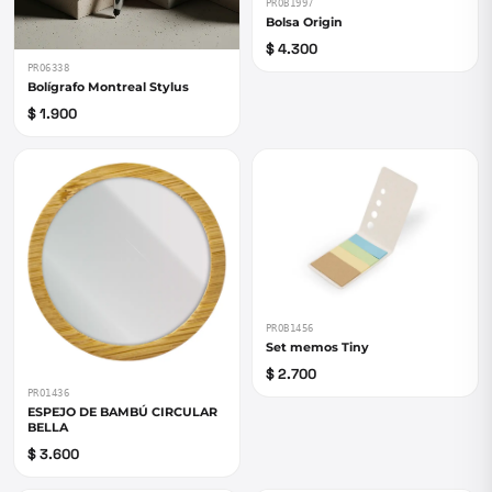
PROB1997
Bolsa Origin
$ 4.300
PRO6338
Bolígrafo Montreal Stylus
$ 1.900
PROB1456
Set memos Tiny
$ 2.700
PRO1436
ESPEJO DE BAMBÚ CIRCULAR
BELLA
$ 3.600