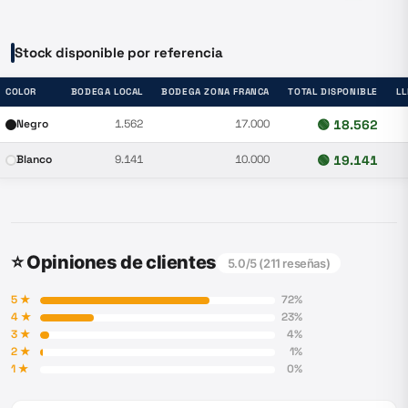
Stock disponible por referencia
COLOR
BODEGA LOCAL
BODEGA ZONA FRANCA
TOTAL DISPONIBLE
L
Negro
1.562
17.000
🟢
18.562
Blanco
9.141
10.000
🟢
19.141
⭐ Opiniones de clientes
5.0
/5 (
211
reseñas)
5
★
72
%
4
★
23
%
3
★
4
%
2
★
1
%
1
★
0
%