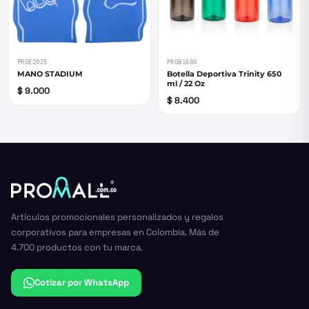
PROE2025
PROB1600
MANO STADIUM
Botella Deportiva Trinity 650
ml / 22 Oz
$ 9.000
$ 8.400
Artículos promocionales personalizados y regalos
corporativos para empresas en Colombia. Más de
4.700 productos con tu marca.
Cotizar por WhatsApp