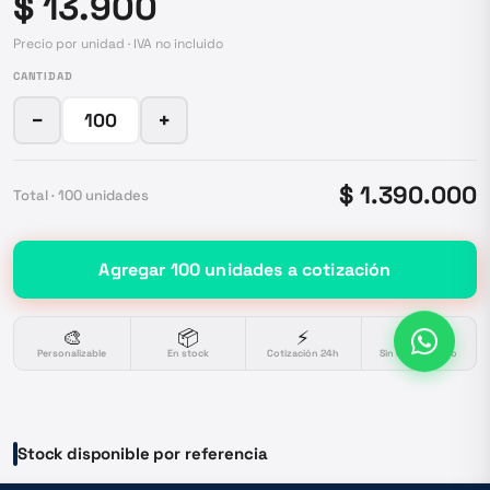
$ 13.900
Precio por unidad · IVA no incluido
CANTIDAD
−
+
$ 1.390.000
Total ·
100
unidades
Agregar
100
unidades
a cotización
🎨
📦
⚡
🔒
Personalizable
En stock
Cotización 24h
Sin compromiso
Stock disponible por referencia