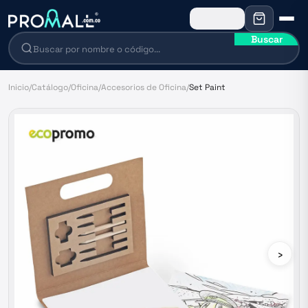
Buscar
Inicio
/
Catálogo
/
Oficina
/
Accesorios de Oficina
/
Set Paint
›