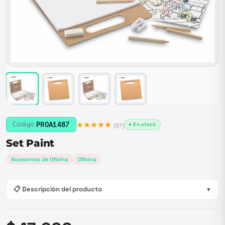
★★★★★
PROA1487
Código:
● En stock
(
87
)
Set Paint
Accesorios de Oficina
Oficina
📋 Descripción del producto
▼