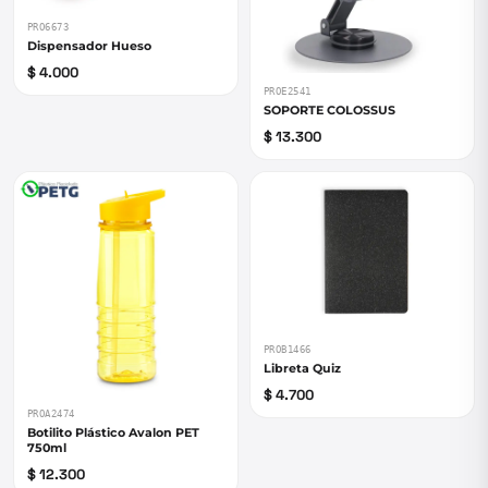
PRO6673
Dispensador Hueso
$ 4.000
PROE2541
SOPORTE COLOSSUS
$ 13.300
PROB1466
Libreta Quiz
$ 4.700
PROA2474
Botilito Plástico Avalon PET
750ml
$ 12.300