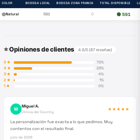
COLOR
BODEGA LOCAL
BODEGA ZONA FRANCA
TOTAL DISPONIBLE
L
Natural
591
0
🟢
591
⭐ Opiniones de clientes
4.6
/5 (
87
reseñas)
5
★
72
%
4
★
23
%
3
★
4
%
2
★
1
%
1
★
0
%
Miguel A.
M
★★★★★
Clínica del Country
La personalización fue exacta a lo que pedimos. Muy
contentos con el resultado final.
julio de 2026