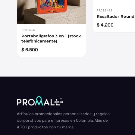
PROB1426
Resaltador Round
$ 4.200
PRO2666
Portabolígrafos 3 en 1 (stock
telefònicamente)
$ 6.500
Artículos promocionales personalizados y regalos
corporativos para empresas en Colombia. Más de
4.700 productos con tu marca.