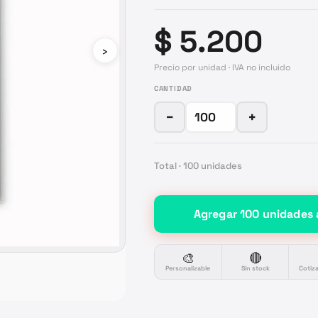
$ 5.200
›
Precio por unidad · IVA no incluido
CANTIDAD
−
+
Total ·
100
unidades
Agregar
100
unidades
🎨
🔴
Personalizable
Sin stock
Cotiz