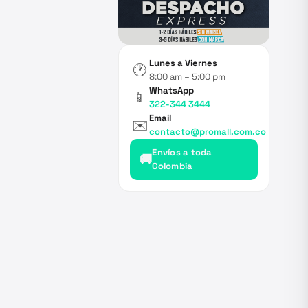
Lunes a Viernes
🕐
8:00 am – 5:00 pm
WhatsApp
📱
322-344 3444
Email
✉️
contacto@promall.com.co
Envíos a toda
🚚
Colombia