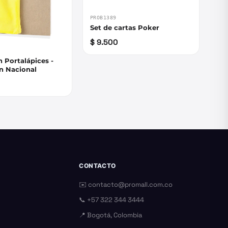
PROB1389
Set de cartas Poker
$ 9.500
n Portalápices -
n Nacional
CONTACTO
✉️
contacto@promall.com.co
📞
+57 322 344 3444
📍 Bogotá, Colombia