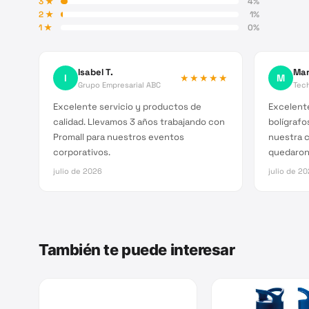
3
★
4
%
2
★
1
%
1
★
0
%
Isabel T.
Mar
I
★★★★★
M
Grupo Empresarial ABC
Tec
Excelente servicio y productos de
Excelente
calidad. Llevamos 3 años trabajando con
bolígrafo
Promall para nuestros eventos
nuestra 
corporativos.
quedaron
julio de 2026
julio de 2
También te puede interesar