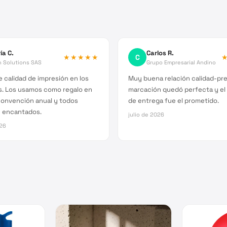
ía C.
Carlos R.
★★★★★
C
h Solutions SAS
Grupo Empresarial Andino
 calidad de impresión en los
Muy buena relación calidad-pre
s. Los usamos como regalo en
marcación quedó perfecta y el
convención anual y todos
de entrega fue el prometido.
 encantados.
julio de 2026
026