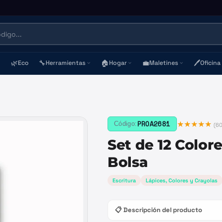
🌿
🔧
🏠
💼
🖊️
Eco
Herramientas
Hogar
Maletines
Oficina
★★★★★
PROA2681
Código:
(
6
Set de 12 Color
Bolsa
Escritura
Lápices, Colores y Crayolas
📋 Descripción del producto