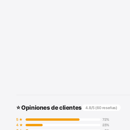
⭐ Opiniones de clientes
4.8
/5 (
60
reseñas)
5
★
72
%
4
★
23
%