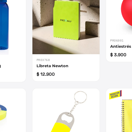
PRO6001
Antiestrés
$ 3.900
PRO3768
Libreta Newton
l
$ 12.900