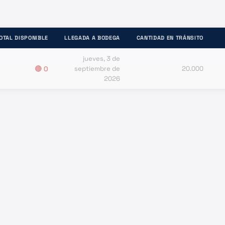
OTAL DISPONIBLE
LLEGADA A BODEGA
CANTIDAD EN TRÁNSITO
jueves, 3 de
🔴
0
septiembre de
20.000
2026