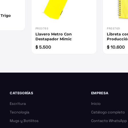
 Trigo
PRO3703
PRO3769
Llavero Metro Con
Libreta co
Destapador Mimic
Producció
$ 5.500
$ 10.600
CATEGORÍAS
EMPRESA
Escritura
Inicio
Tecnología
Catálogo completo
Mugs y Botilitos
Contacto WhatsApp