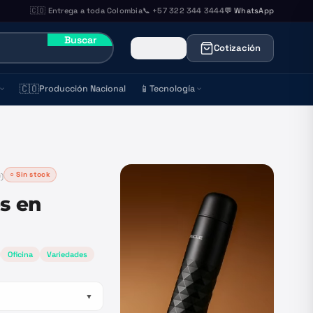
🇨🇴 Entrega a toda Colombia
📞 +57 322 344 3444
💬 WhatsApp
Buscar
Cotización
🇨🇴
📱
Producción Nacional
Tecnología
○ Sin stock
0
)
es en
Oficina
Variedades
▼