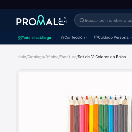
👕
💆
Confección
Cuidado Personal
Todo el catálogo
Inicio
/
Catálogo
/
Oficina
/
Escritura
/
Set de 12 Colores en Bolsa