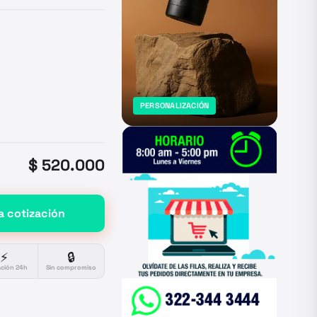
PERSONALIZACIÓN
$ 520.000
a cotización
⚡
🔒
ación 24h
Sin compromiso