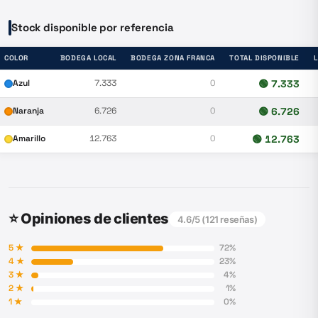
Stock disponible por referencia
COLOR
BODEGA LOCAL
BODEGA ZONA FRANCA
TOTAL DISPONIBLE
Azul
7.333
0
🟢
7.333
Naranja
6.726
0
🟢
6.726
Amarillo
12.763
0
🟢
12.763
⭐ Opiniones de clientes
4.6
/5 (
121
reseñas)
5
★
72
%
4
★
23
%
3
★
4
%
2
★
1
%
1
★
0
%