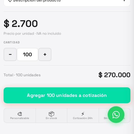
📋 Descripción del producto
▼
$ 2.700
Precio por unidad · IVA no incluido
CANTIDAD
−
+
$ 270.000
Total ·
100
unidades
Agregar
100
unidades
a cotización
🎨
📦
⚡
🔒
Personalizable
En stock
Cotización 24h
Sin compromiso