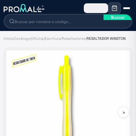
Buscar
Inicio
/
Catálogo
/
Oficina
/
Escritura
/
Resaltadores
/
RESALTADOR WINSTON
›