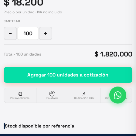
$ 18.200
Precio por unidad · IVA no incluido
CANTIDAD
−
+
$ 1.820.000
Total ·
100
unidades
Agregar
100
unidades
a cotización
🎨
📦
⚡
🔒
Personalizable
En stock
Cotización 24h
Sin compromiso
Stock disponible por referencia