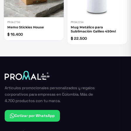
PROA2756
PROA2254
Memo Stickies House
Mug Metálico para
Sublimación Galileo 450ml
$ 16.400
$ 22.500
Artículos promocionales personalizados y regalos
corporativos para empresas en Colombia. Más de
4.700 productos con tu marca.
Cotizar por WhatsApp