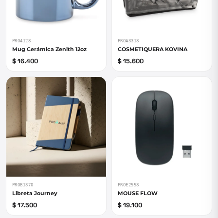
PRO4128
PROA3318
Mug Cerámica Zenith 12oz
COSMETIQUERA KOVINA
$ 16.400
$ 15.600
PROB1370
PROE2558
Libreta Journey
MOUSE FLOW
$ 17.500
$ 19.100