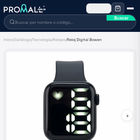
Buscar
Inicio
/
Catálogo
/
Tecnología
/
Relojes
/
Reloj Digital Bowen
›