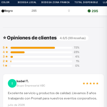
COLOR
BODEGA LOCAL
BODEGA ZONA FRANCA
TOTAL DISPONIBLE
LL
Negro
295
0
🟢
295
⭐ Opiniones de clientes
4.6
/5 (
99
reseñas)
5
★
72
%
4
★
23
%
3
★
4
%
2
★
1
%
1
★
0
%
Isabel T.
I
★★★★★
Grupo Empresarial ABC
Excelente servicio y productos de calidad. Llevamos 3 años
trabajando con Promall para nuestros eventos corporativos.
julio de 2026