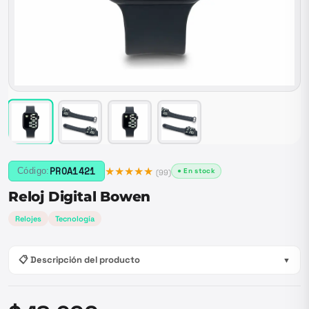
★★★★★
PROA1421
Código:
● En stock
(
99
)
Reloj Digital Bowen
Relojes
Tecnología
📋 Descripción del producto
▼