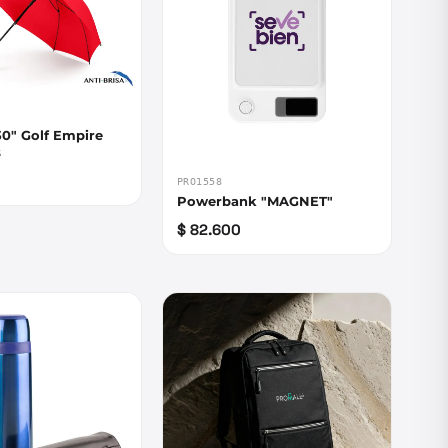
0" Golf Empire
s
PRO1558
Powerbank "MAGNET"
$ 82.600