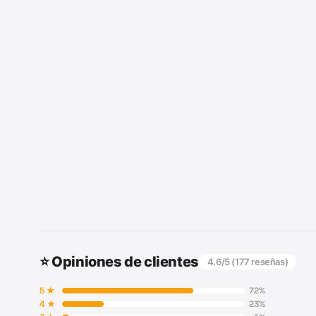
⭐ Opiniones de clientes
4.6
/5 (
177
reseñas)
5
★
72
%
4
★
23
%