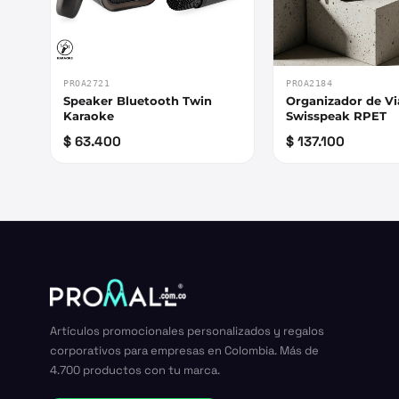
PROA2721
PROA2184
Speaker Bluetooth Twin
Organizador de Vi
Karaoke
Swisspeak RPET
$ 63.400
$ 137.100
Artículos promocionales personalizados y regalos
corporativos para empresas en Colombia. Más de
4.700 productos con tu marca.