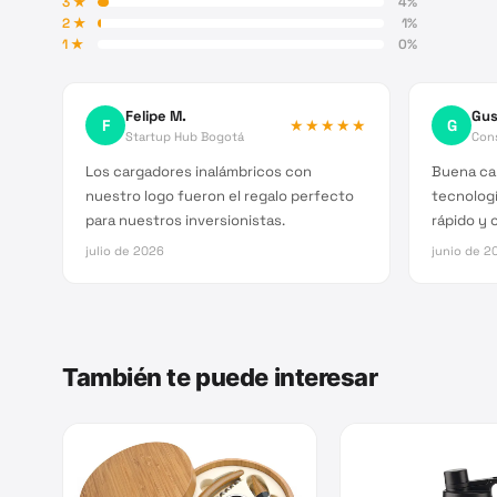
3
★
4
%
2
★
1
%
1
★
0
%
Felipe M.
Gus
F
★★★★★
G
Startup Hub Bogotá
Cons
Los cargadores inalámbricos con
Buena cal
nuestro logo fueron el regalo perfecto
tecnologí
para nuestros inversionistas.
rápido y c
julio de 2026
junio de 2
También te puede interesar