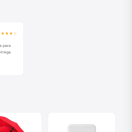
★★★★
☆
s para
ntrega