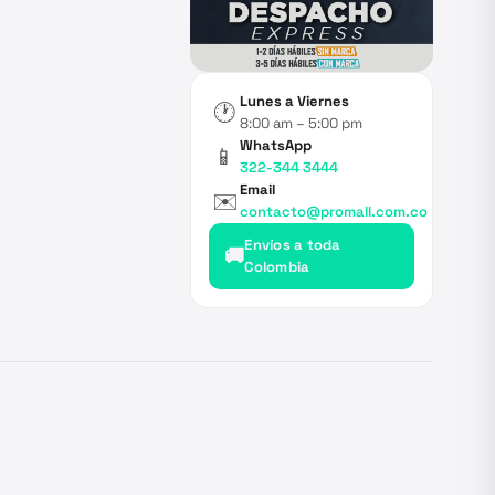
Lunes a Viernes
🕐
8:00 am – 5:00 pm
WhatsApp
📱
322-344 3444
Email
✉️
contacto@promall.com.co
Envíos a toda
🚚
Colombia