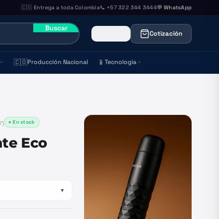
🇨🇴 Entrega a toda Colombia
📞 +57 322 344 3444
💬 WhatsApp
Buscar
Cotización
🇨🇴
📱
Producción Nacional
Tecnología
● En stock
7
)
te Eco
▼