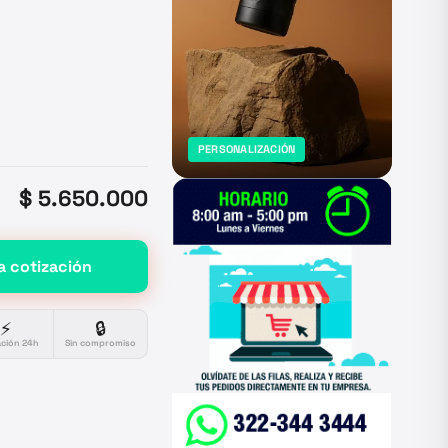
PERSONALIZACIÓN
$ 5.650.000
a cotización
⚡
🔒
ación 24h
Sin compromiso