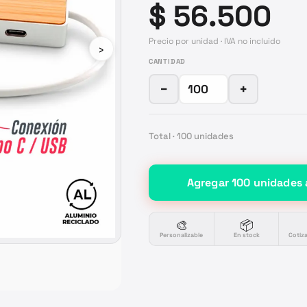
$ 56.500
Precio por unidad · IVA no incluido
›
CANTIDAD
−
+
Total ·
100
unidades
Agregar
100
unidades
🎨
📦
Personalizable
En stock
Cotiz