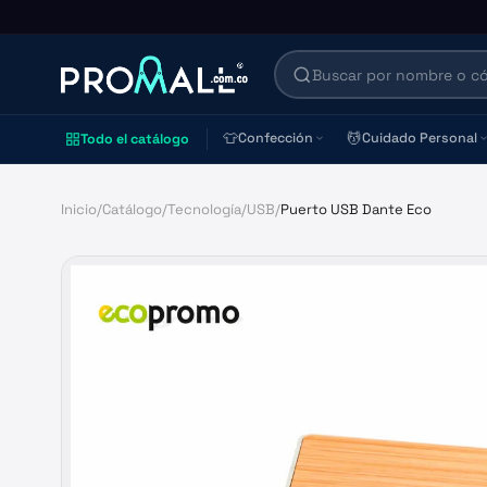
👕
💆
Confección
Cuidado Personal
Todo el catálogo
Inicio
/
Catálogo
/
Tecnología
/
USB
/
Puerto USB Dante Eco