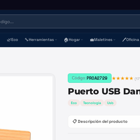
🌿
🔧
🏠
💼
🖊️
Eco
Herramientas
Hogar
Maletines
Oficina
★★★★★
PROA2729
Código:
(
17
Puerto USB Dan
Eco
Tecnología
Usb
📋 Descripción del producto