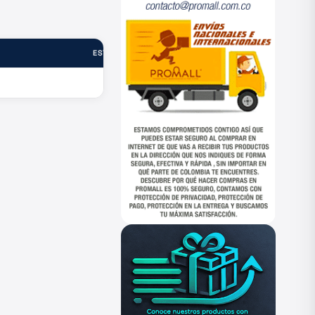
ESTADO
—