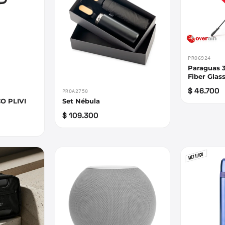
PRO6924
Paraguas 3
Fiber Glas
$ 46.700
PROA2750
O PLIVI
Set Nébula
$ 109.300