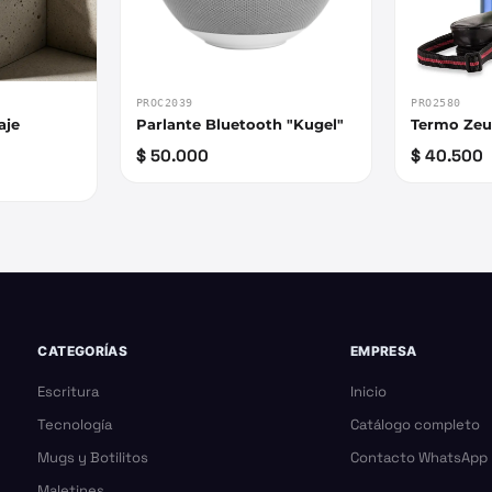
PROC2039
PRO2580
aje
Parlante Bluetooth "Kugel"
Termo Zeu
$ 50.000
$ 40.500
CATEGORÍAS
EMPRESA
Escritura
Inicio
Tecnología
Catálogo completo
Mugs y Botilitos
Contacto WhatsApp
Maletines