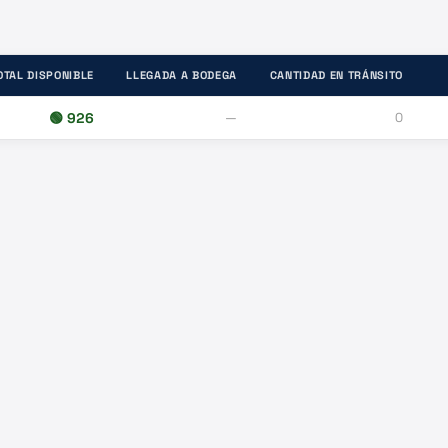
OTAL DISPONIBLE
LLEGADA A BODEGA
CANTIDAD EN TRÁNSITO
🟢
926
—
0