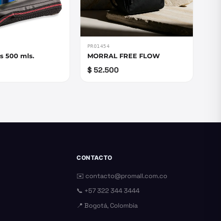
PRO1454
s 500 mls.
MORRAL FREE FLOW
$ 52.500
CONTACTO
✉️
contacto@promall.com.co
📞
+57 322 344 3444
📍 Bogotá, Colombia