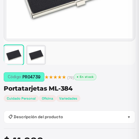
★★★★★
PRO4739
Código:
● En stock
(
79
)
Portatarjetas ML-384
Cuidado Personal
Oficina
Variedades
📋 Descripción del producto
▼