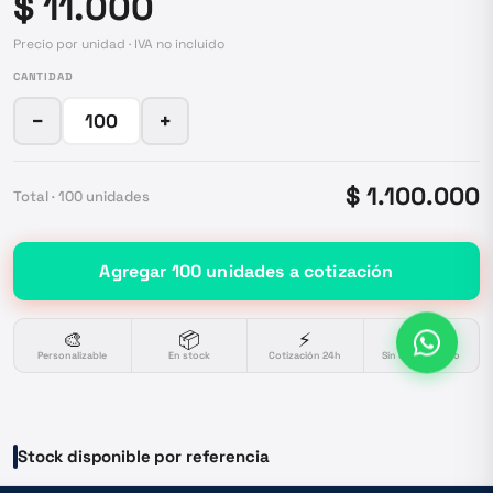
$ 11.000
Precio por unidad · IVA no incluido
CANTIDAD
−
+
$ 1.100.000
Total ·
100
unidades
Agregar
100
unidades
a cotización
🎨
📦
⚡
🔒
Personalizable
En stock
Cotización 24h
Sin compromiso
Stock disponible por referencia