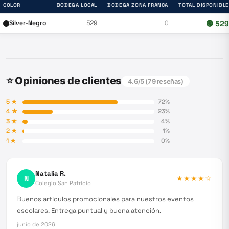
COLOR
BODEGA LOCAL
BODEGA ZONA FRANCA
TOTAL DISPONIBLE
Silver-Negro
529
0
🟢
529
⭐ Opiniones de clientes
4.6
/5 (
79
reseñas)
5
★
72
%
4
★
23
%
3
★
4
%
2
★
1
%
1
★
0
%
Natalia R.
N
★★★★
☆
Colegio San Patricio
Buenos artículos promocionales para nuestros eventos
escolares. Entrega puntual y buena atención.
junio de 2026