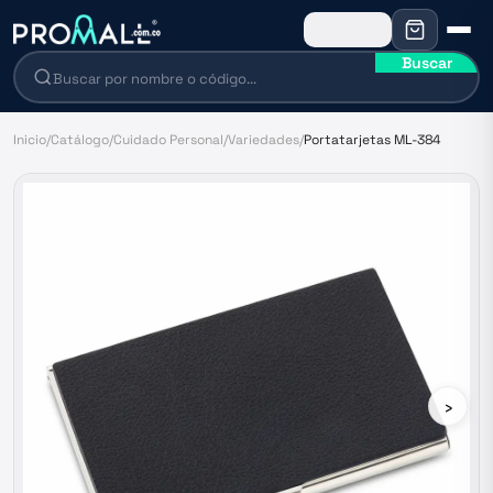
Buscar
Inicio
/
Catálogo
/
Cuidado Personal
/
Variedades
/
Portatarjetas ML-384
›