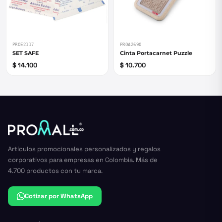
PROE2117
PROA2690
SET SAFE
Cinta Portacarnet Puzzle
$ 14.100
$ 10.700
Artículos promocionales personalizados y regalos
corporativos para empresas en Colombia. Más de
4.700 productos con tu marca.
Cotizar por WhatsApp