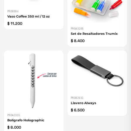
PRO8004
Vaso Coffee 350 ml / 12 oz
$ 11.200
PROA3205
Set de Resaltadores Trumix
$ 8.400
PROB2031
Llavero Always
$ 6.500
PROA2331
Bolígrafo Holographic
$ 8.000