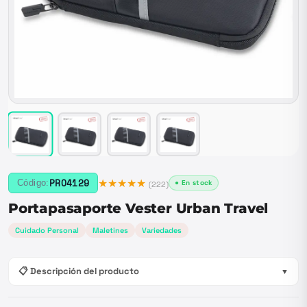
★★★★★
PRO4129
Código:
● En stock
(
222
)
Portapasaporte Vester Urban Travel
Cuidado Personal
Maletines
Variedades
📋 Descripción del producto
▼