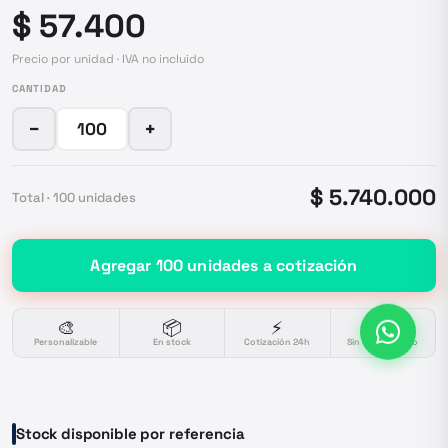
$ 57.400
Precio por unidad · IVA no incluido
CANTIDAD
−
+
$ 5.740.000
Total ·
100
unidades
Agregar
100
unidades
a cotización
🎨
📦
⚡
🔒
Personalizable
En stock
Cotización 24h
Sin compromiso
Stock disponible por referencia