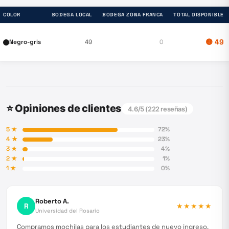
COLOR
BODEGA LOCAL
BODEGA ZONA FRANCA
TOTAL DISPONIBLE
🟡
49
Negro-gris
49
0
⭐ Opiniones de clientes
4.6
/5 (
222
reseñas)
5
★
72
%
4
★
23
%
3
★
4
%
2
★
1
%
1
★
0
%
Roberto A.
R
★★★★★
Universidad del Rosario
Compramos mochilas para los estudiantes de nuevo ingreso.