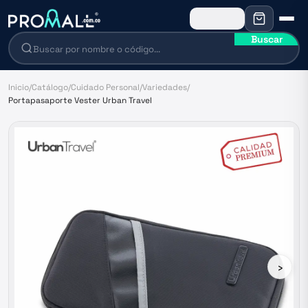
Buscar
Inicio
/
Catálogo
/
Cuidado Personal
/
Variedades
/
Portapasaporte Vester Urban Travel
›