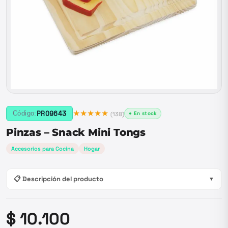
★★★★★
PRO9643
Código:
● En stock
(
138
)
Pinzas – Snack Mini Tongs
Accesorios para Cocina
Hogar
📋 Descripción del producto
▼
$ 10.100