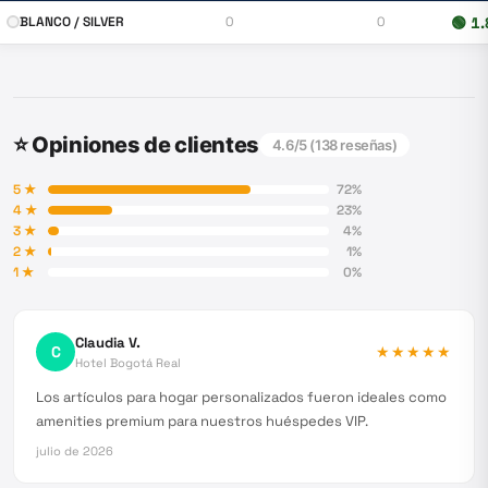
BLANCO / SILVER
0
0
🟢
1.
⭐ Opiniones de clientes
4.6
/5 (
138
reseñas)
5
★
72
%
4
★
23
%
3
★
4
%
2
★
1
%
1
★
0
%
Claudia V.
C
★★★★★
Hotel Bogotá Real
Los artículos para hogar personalizados fueron ideales como
amenities premium para nuestros huéspedes VIP.
julio de 2026