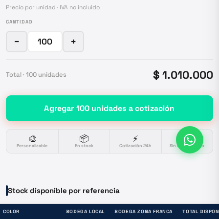
Precio por unidad · IVA no incluido
CANTIDAD
−
+
$ 1.010.000
Total ·
100
unidades
Agregar
100
unidades
a cotización
🎨
📦
⚡
🔒
Personalizable
En stock
Cotización 24h
Sin compromiso
Stock disponible por referencia
COLOR
BODEGA LOCAL
BODEGA ZONA FRANCA
TOTAL DISPON