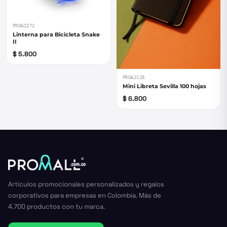
PROA2272
Linterna para Bicicleta Snake
II
$ 5.800
PROA2128
Mini Libreta Sevilla 100 hojas
$ 6.800
Artículos promocionales personalizados y regalos
corporativos para empresas en Colombia. Más de
4.700 productos con tu marca.