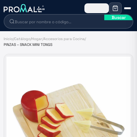
Buscar
Inicio
/
Catálogo
/
Hogar
/
Accesorios para Cocina
/
PINZAS – SNACK MINI TONGS