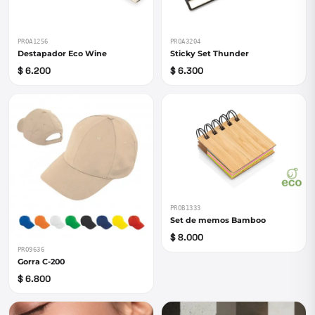
PROA1256
PROA3204
Destapador Eco Wine
Sticky Set Thunder
$ 6.200
$ 6.300
PROB1333
Set de memos Bamboo
$ 8.000
PRO9636
Gorra C-200
$ 6.800