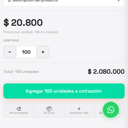
📋 Descripción del producto
▼
$ 20.800
Precio por unidad · IVA no incluido
CANTIDAD
−
+
$ 2.080.000
Total ·
100
unidades
Agregar
100
unidades
a cotización
🎨
📦
⚡
🔒
Personalizable
En stock
Cotización 24h
Sin compromiso