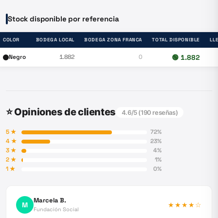
Stock disponible por referencia
COLOR
BODEGA LOCAL
BODEGA ZONA FRANCA
TOTAL DISPONIBLE
LL
Negro
1.882
0
🟢
1.882
⭐ Opiniones de clientes
4.6
/5 (
190
reseñas)
5
★
72
%
4
★
23
%
3
★
4
%
2
★
1
%
1
★
0
%
Marcela B.
M
★★★★
☆
Fundación Social