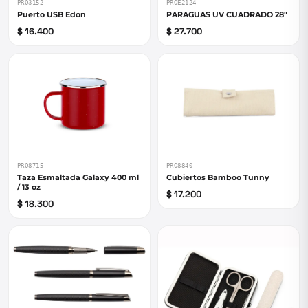
PRO3152
PROE2124
Puerto USB Edon
PARAGUAS UV CUADRADO 28"
$ 16.400
$ 27.700
PRO8715
PRO8840
Taza Esmaltada Galaxy 400 ml
Cubiertos Bamboo Tunny
/ 13 oz
$ 17.200
$ 18.300