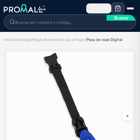
Buscar
Inicio
/
Catálogo
/
Hogar
/
Accesorios para Hogar
/
Pesa de viaje Digital
›